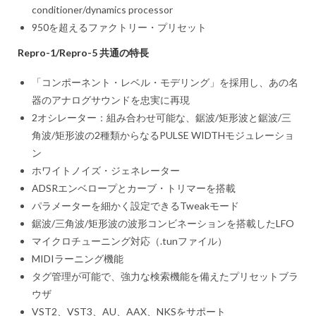
conditioner/dynamics processor
950を超えるファクトリー・プリセット
Repro-1/Repro-5 共通の特長
「コンポーネント・レベル・モデリング」を採用し、あの名
器のアナログサウンドを忠実に再現
2オシレーター：組み合わせ可能な、鋸波/矩形波と鋸波/三
角波/矩形波の2種類からなるPULSE WIDTHモジュレーショ
ン
ホワイトノイズ・ジェネレーター
ADSRエンベロープとカーブ・トリマーを搭載
パラメーターを細かく設定できるTweakモード
鋸波/三角波/矩形波の波形コンビネーションを搭載したLFO
マイクロチューニング対応（.tunファイル）
MIDIラーニング機能
タグ管理が可能で、強力な検索機能を備えたプリセットブラ
ウザ
VST2、VST3、AU、AAX、NKSをサポート