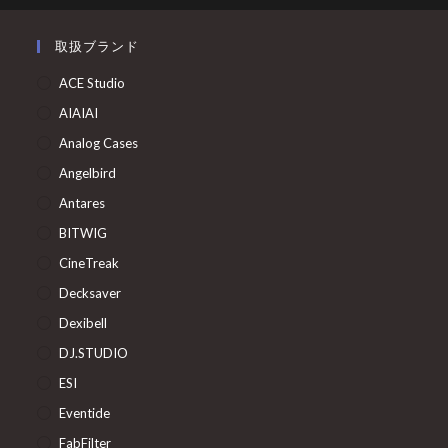
取扱ブランド
ACE Studio
AIAIAI
Analog Cases
Angelbird
Antares
BITWIG
CineTreak
Decksaver
Dexibell
DJ.STUDIO
ESI
Eventide
FabFilter