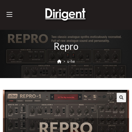
Repro
>
u-he