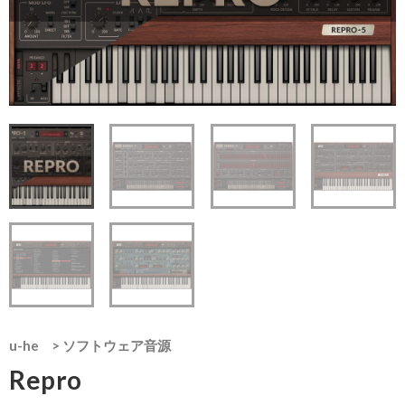
u-he
>
ソフトウェア音源
Repro