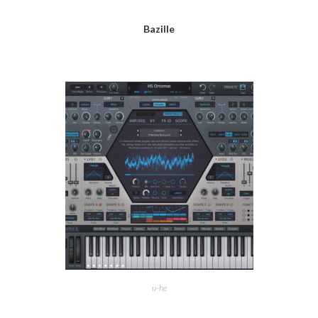
Bazille
u-he