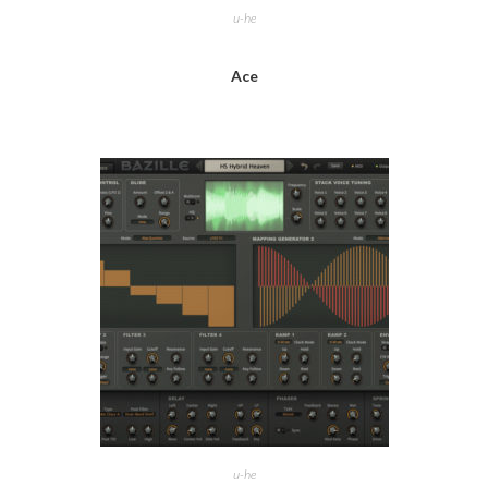
u-he
Ace
u-he