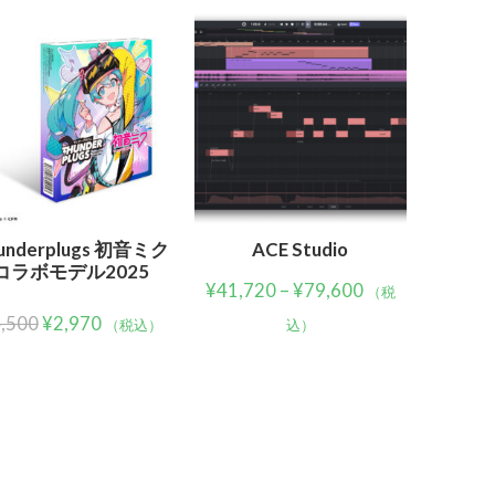
underplugs 初音ミク
ACE Studio
コラボモデル2025
¥
41,720
–
¥
79,600
（税
,500
¥
2,970
（税込）
込）