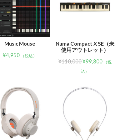
Music Mouse
Numa Compact X SE（未
使用アウトレット）
¥
4,950
（税込）
¥
110,000
¥
99,800
（税
込）