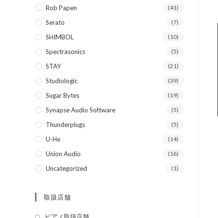
Rob Papen
(41)
Serato
(7)
SHIMBOL
(10)
Spectrasonics
(5)
STAY
(21)
Studiologic
(39)
Sugar Bytes
(19)
Synapse Audio Software
(5)
Thunderplugs
(5)
U-He
(14)
Union Audio
(16)
Uncategorized
(1)
取扱店舗
ピアノ取扱店舗