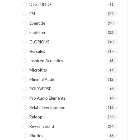
DJ.STUDIO
(1)
ESI
(27)
Eventide
(50)
FabFilter
(22)
GLORiOUS
(10)
Hercules
(17)
Inspired Acoustics
(3)
MicroKits
(1)
Minimal Audio
(12)
POLYVERSE
(6)
Pro Audio Elements
(6)
Relab Development
(16)
Reloop
(76)
Reveal Sound
(24)
Rhodes
(6)