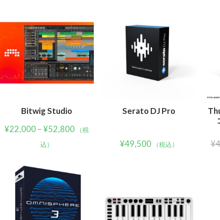
Bitwig Studio
Serato DJ Pro
Th
¥
22,000
–
¥
52,800
（税
¥
49,500
¥
4
込）
（税込）