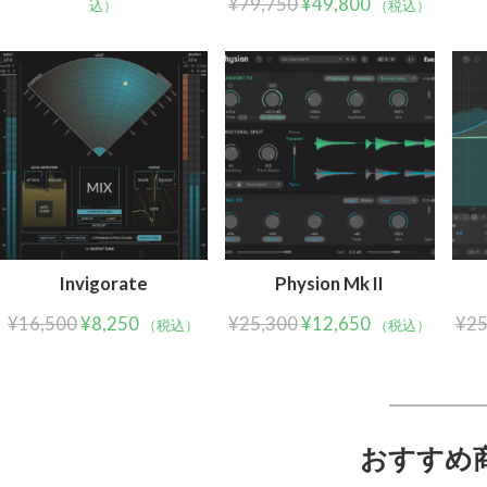
¥
79,750
¥
49,800
込）
（税込）
Invigorate
Physion Mk II
¥
16,500
¥
8,250
¥
25,300
¥
12,650
¥
25
（税込）
（税込）
おすすめ