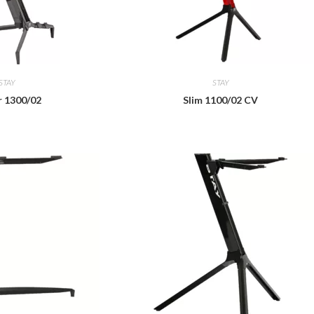
STAY
STAY
 1300/02
Slim 1100/02 CV