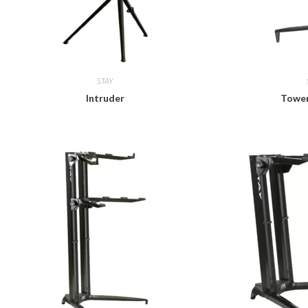
STAY
Intruder
Tower