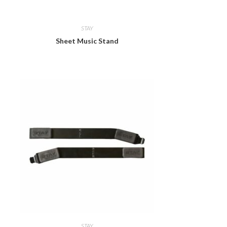
STAY
Sheet Music Stand
STAY