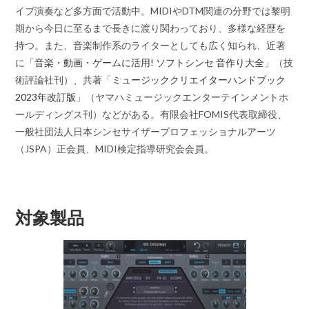
イブ演奏など多方面で活動中。MIDIやDTM関連の分野では黎明
期から今日に至るまで長きに渡り関わっており、多様な経歴を
持つ。また、音楽制作系のライターとしても広く知られ、近著
に「
音楽・動画・ゲームに活用! ソフトシンセ 音作り大全
」（技
術評論社刊）、共著「
ミュージッククリエイターハンドブック
2023年改訂版
」（ヤマハミュージックエンターテインメントホ
ールディングス刊）などがある。有限会社FOMIS代表取締役、
一般社団法人日本シンセサイザープロフェッショナルアーツ
（JSPA）正会員、MIDI検定指導研究会会員。
対象製品