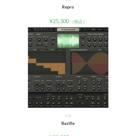
Repro
¥
25,300
（税込）
u-he
Bazille