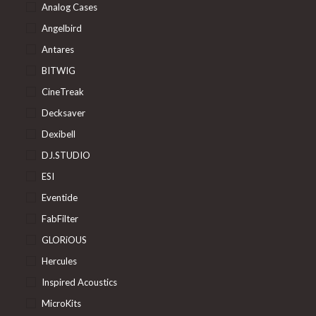
Analog Cases
Angelbird
Antares
BITWIG
CineTreak
Decksaver
Dexibell
DJ.STUDIO
ESI
Eventide
FabFilter
GLORiOUS
Hercules
Inspired Acoustics
MicroKits