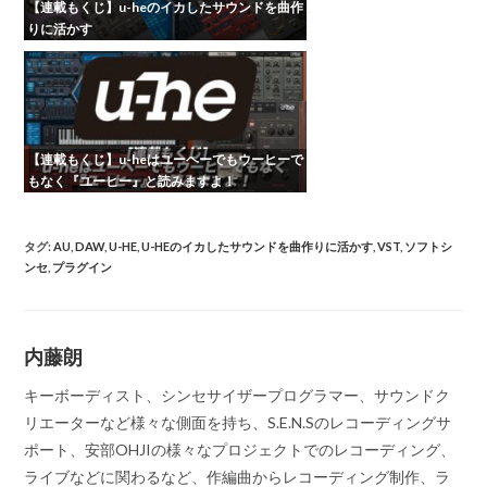
【連載もくじ】u-heのイカしたサウンドを曲作
りに活かす
【連載もくじ】u-heはユーヘーでもウーヒーで
もなく『ユーヒー』と読みますよ！
タグ
:
AU
,
DAW
,
U-HE
,
U-HEのイカしたサウンドを曲作りに活かす
,
VST
,
ソフトシ
ンセ
,
プラグイン
内藤朗
キーボーディスト、シンセサイザープログラマー、サウンドク
リエーターなど様々な側面を持ち、S.E.N.Sのレコーディングサ
ポート、安部OHJIの様々なプロジェクトでのレコーディング、
ライブなどに関わるなど、作編曲からレコーディング制作、ラ