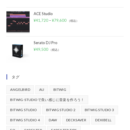
ACE Studio
¥
41,720
–
¥
79,600
（税込）
Serato DJ Pro
¥
49,500
（税込）
タグ
ANGELBIRD
AU
BITWIG
BITWIG-STUDIOで良い感じに音楽を作ろう！
BITWIG STUDIO
BITWIG STUDIO 2
BITWIG STUDIO 3
BITWIG STUDIO 4
DAW
DECKSAVER
DEXIBELL