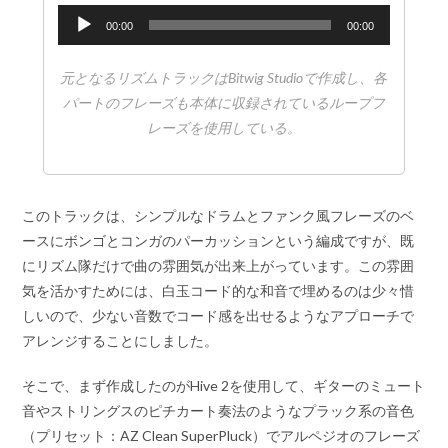
音
00:00
00:00
声
プ
元となるリズムトラックはBitwig Studioで作成し、各
レ
パートのフレーズも本体に収録されているループフ
ー
レーズを使用している。
ヤ
ー
このトラックは、シンプルなドラムとファンク風フレーズのベ
ースにボンゴとコンガのパーカッションという編成ですが、既
にリズム隊だけで曲の雰囲気が出来上がっています。この雰囲
気を活かすためには、白玉コード的な和音で埋めるのは少々惜
しいので、少ない音数でコード感を出せるようなアプローチで
アレンジすることにしました。
そこで、まず作成したのがHive 2を使用して、ギターのミュート
音やストリングスのピチカート奏法のようなプラック系の音色
（プリセット：AZ Clean SuperPluck）でアルペジオのフレーズ