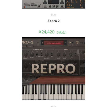
u-he
Zebra 2
¥
24,420
（税込）
u-he