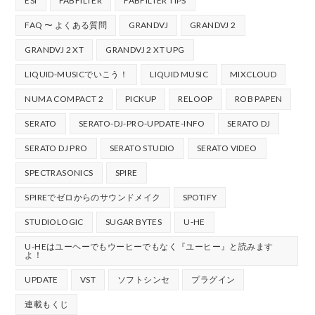
ESI
FABFILTER
FABFILTER TIPS
FAQ 〜 よくある質問
GRANDVJ
GRANDVJ 2
GRANDVJ 2 XT
GRANDVJ 2 XT UPG
LIQUID-MUSICでいこう！
LIQUID MUSIC
MIXCLOUD
NUMA COMPACT 2
PICKUP
RELOOP
ROB PAPEN
SERATO
SERATO-DJ-PRO-UPDATE-INFO
SERATO DJ
SERATO DJ PRO
SERATO STUDIO
SERATO VIDEO
SPECTRASONICS
SPIRE
SPIREでゼロからのサウンドメイク
SPOTIFY
STUDIOLOGIC
SUGAR BYTES
U-HE
U-HEはユーヘーでもウーヒーでもなく『ユーヒー』と読みます
よ！
UPDATE
VST
ソフトシンセ
プラグイン
連載もくじ