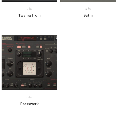
u-he
u-he
Twangström
Satin
u-he
Presswerk