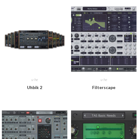
u-he
u-he
Uhbik 2
Filterscape