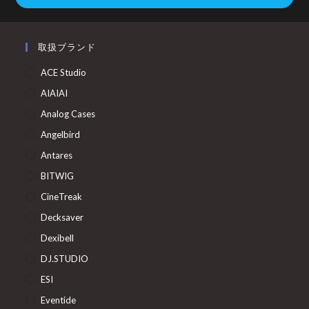
取扱ブランド
ACE Studio
AIAIAI
Analog Cases
Angelbird
Antares
BITWIG
CineTreak
Decksaver
Dexibell
DJ.STUDIO
ESI
Eventide