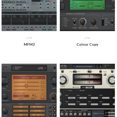
u-he
u-he
MFM2
Colour Copy