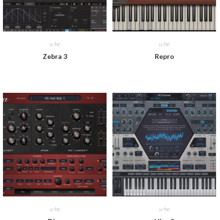
u-he
u-he
Zebra 3
Repro
u-he
u-he