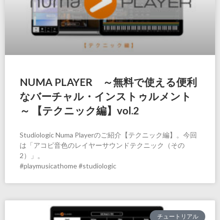
NUMA PLAYER ～無料で使える便利
なバーチャル・インストゥルメント
～ 【テクニック編】vol.2
Studiologic Numa Playerのご紹介【テクニック編】。今回
は「アコピ音色のレイヤーサウンドテクニック（その
2）」。
#playmusicathome #studiologic
チュートリアル