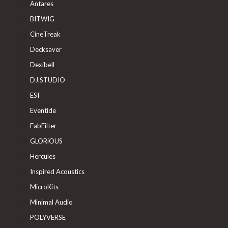
Antares
BITWIG
CineTreak
Decksaver
Dexibell
DJ.STUDIO
ESI
Eventide
FabFilter
GLORiOUS
Hercules
Inspired Acoustics
MicroKits
Minimal Audio
POLYVERSE