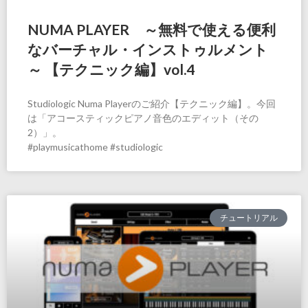
NUMA PLAYER ～無料で使える便利
なバーチャル・インストゥルメント
～ 【テクニック編】vol.4
Studiologic Numa Playerのご紹介【テクニック編】。今回
は「アコースティックピアノ音色のエディット（その
2）」。
#playmusicathome #studiologic
チュートリアル