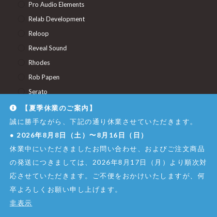
Pro Audio Elements
Relab Development
Reloop
Reveal Sound
Rhodes
Rob Papen
Serato
SHIMBOL
【夏季休業のご案内】
Spectrasonics
誠に勝手ながら、下記の通り休業させていただきます。
●
2026年8月8日（土）〜8月16日（日）
STAY
休業中にいただきましたお問い合わせ、およびご注文商品
Studiologic
の発送につきましては、2026年8月17日（月）より順次対
Sugar Bytes
応させていただきます。ご不便をおかけいたしますが、何
Synapse Audio Software
卒よろしくお願い申し上げます。
Thunderplugs
非表示
U-He