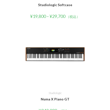
Studiologic Softcase
¥
19,800
–
¥
29,700
（税込）
Studiologic
Numa X Piano GT