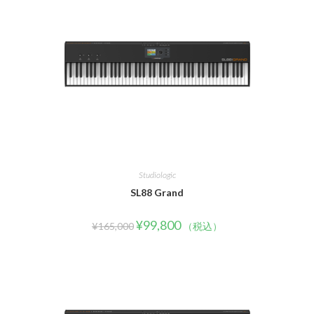
Studiologic
SL88 Grand
¥
99,800
¥
165,000
（税込）