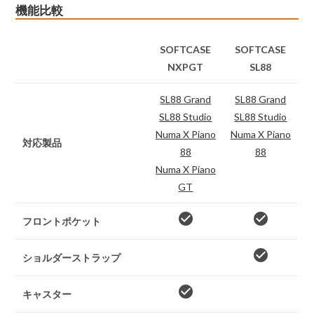
機能比較
SOFTCASE
SOFTCASE
NXPGT
SL88
SL88 Grand
SL88 Grand
SL88 Studio
SL88 Studio
Numa X Piano
Numa X Piano
対応製品
88
88
Numa X Piano
GT
check_circle
check_circle
フロントポケット
check_circle
ショルダーストラップ
check_circle
キャスター