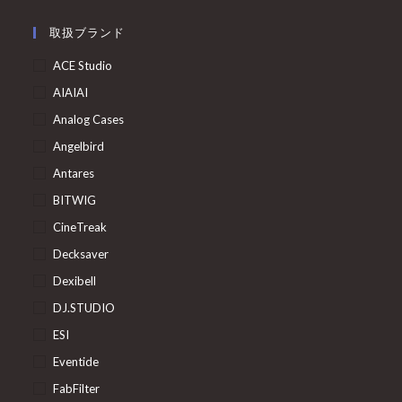
取扱ブランド
ACE Studio
AIAIAI
Analog Cases
Angelbird
Antares
BITWIG
CineTreak
Decksaver
Dexibell
DJ.STUDIO
ESI
Eventide
FabFilter