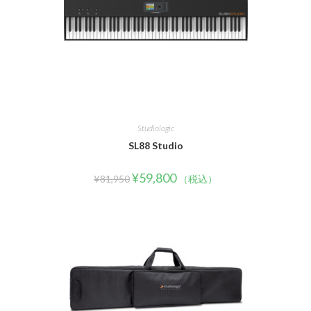
Studiologic
SL88 Studio
¥
59,800
¥
81,950
（税込）