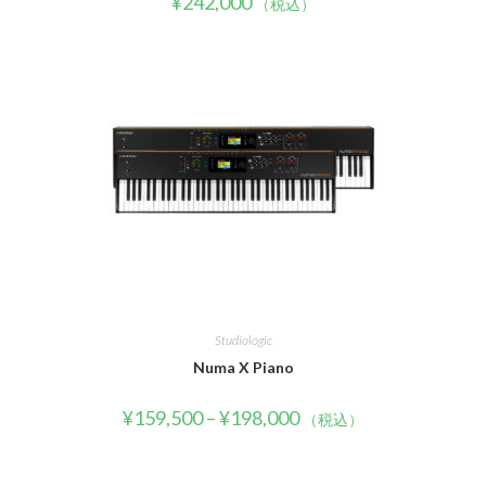
¥
242,000
（税込）
Studiologic
Numa X Piano
¥
159,500
–
¥
198,000
（税込）