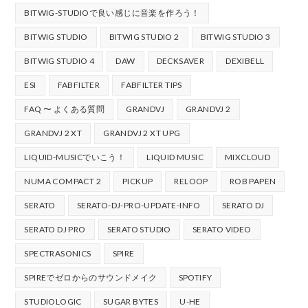
BITWIG-STUDIOで良い感じに音楽を作ろう！
BITWIG STUDIO
BITWIG STUDIO 2
BITWIG STUDIO 3
BITWIG STUDIO 4
DAW
DECKSAVER
DEXIBELL
ESI
FABFILTER
FABFILTER TIPS
FAQ 〜 よくある質問
GRANDVJ
GRANDVJ 2
GRANDVJ 2 XT
GRANDVJ 2 XT UPG
LIQUID-MUSICでいこう！
LIQUID MUSIC
MIXCLOUD
NUMA COMPACT 2
PICKUP
RELOOP
ROB PAPEN
SERATO
SERATO-DJ-PRO-UPDATE-INFO
SERATO DJ
SERATO DJ PRO
SERATO STUDIO
SERATO VIDEO
SPECTRASONICS
SPIRE
SPIREでゼロからのサウンドメイク
SPOTIFY
STUDIOLOGIC
SUGAR BYTES
U-HE