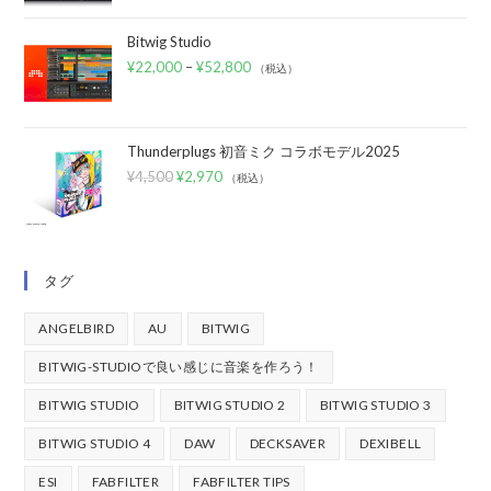
Bitwig Studio
¥
22,000
–
¥
52,800
（税込）
Thunderplugs 初音ミク コラボモデル2025
¥
4,500
¥
2,970
（税込）
タグ
ANGELBIRD
AU
BITWIG
BITWIG-STUDIOで良い感じに音楽を作ろう！
BITWIG STUDIO
BITWIG STUDIO 2
BITWIG STUDIO 3
BITWIG STUDIO 4
DAW
DECKSAVER
DEXIBELL
ESI
FABFILTER
FABFILTER TIPS