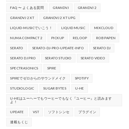
FAQ 〜 よくある質問
GRANDVJ
GRANDVJ 2
GRANDVJ 2 XT
GRANDVJ 2 XT UPG
LIQUID-MUSICでいこう！
LIQUID MUSIC
MIXCLOUD
NUMA COMPACT 2
PICKUP
RELOOP
ROB PAPEN
SERATO
SERATO-DJ-PRO-UPDATE-INFO
SERATO DJ
SERATO DJ PRO
SERATO STUDIO
SERATO VIDEO
SPECTRASONICS
SPIRE
SPIREでゼロからのサウンドメイク
SPOTIFY
STUDIOLOGIC
SUGAR BYTES
U-HE
U-HEはユーヘーでもウーヒーでもなく『ユーヒー』と読みます
よ！
UPDATE
VST
ソフトシンセ
プラグイン
連載もくじ