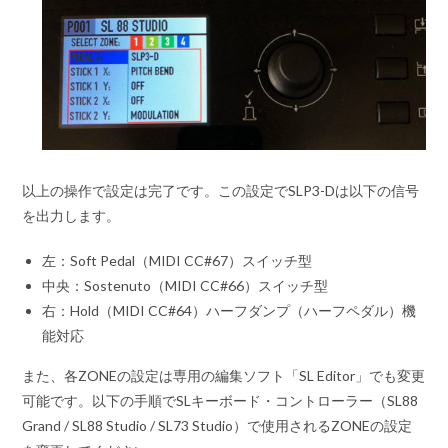
以上の操作で設定は完了です。この設定でSLP3-Dは以下の信号
を出力します。
左：Soft Pedal（MIDI CC#67）スイッチ型
中央：Sostenuto（MIDI CC#66）スイッチ型
右：Hold（MIDI CC#64）ハーフダンプ（ハーフペダル）機
能対応
また、各ZONEの設定は専用の編集ソフト「SL Editor」でも変更
可能です。以下の手順でSLキーボード・コントローラー（SL88
Grand / SL88 Studio / SL73 Studio）で使用されるZONEの設定