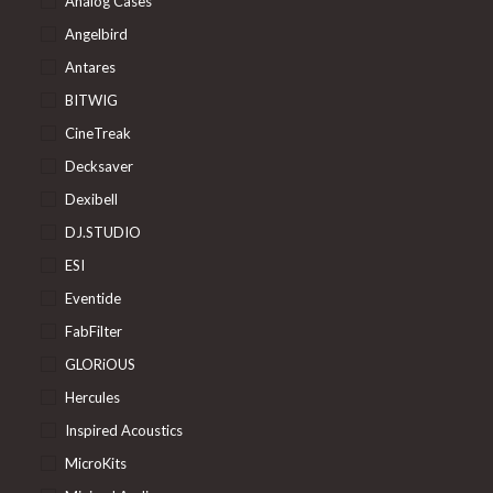
Analog Cases
Angelbird
Antares
BITWIG
CineTreak
Decksaver
Dexibell
DJ.STUDIO
ESI
Eventide
FabFilter
GLORiOUS
Hercules
Inspired Acoustics
MicroKits