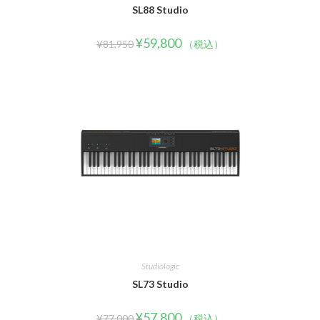
SL88 Studio
¥
59,800
¥
81,950
（税込）
Studiologic
SL73 Studio
¥
57,800
¥
77,000
（税込）