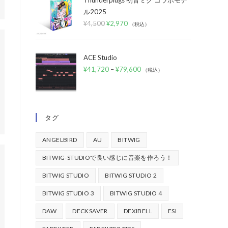
Thunderplugs 初音ミク コラボモデ
ル2025
¥
4,500
¥
2,970
（税込）
ACE Studio
¥
41,720
–
¥
79,600
（税込）
タグ
ANGELBIRD
AU
BITWIG
BITWIG-STUDIOで良い感じに音楽を作ろう！
BITWIG STUDIO
BITWIG STUDIO 2
BITWIG STUDIO 3
BITWIG STUDIO 4
DAW
DECKSAVER
DEXIBELL
ESI