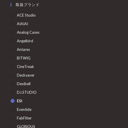
取扱ブランド
ACE Studio
AIAIAI
Analog Cases
Angelbird
Antares
BITWIG
CineTreak
Decksaver
Dexibell
DJ.STUDIO
ESI
Eventide
FabFilter
GLORiOUS