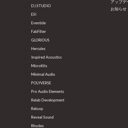
アップデ
DJ.STUDIO
お知らせ
ESI
Eventide
FabFilter
GLORiOUS
Hercules
Inspired Acoustics
MicroKits
Minimal Audio
POLYVERSE
Pro Audio Elements
Relab Development
Reloop
Reveal Sound
Rhodes