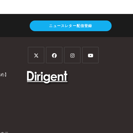
ニュースレター配信登録
とめ】
）