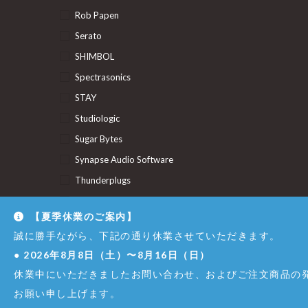
Rob Papen
Serato
SHIMBOL
Spectrasonics
STAY
Studiologic
Sugar Bytes
Synapse Audio Software
Thunderplugs
U-He
【夏季休業のご案内】
Union Audio
誠に勝手ながら、下記の通り休業させていただきます。
Uncategorized
●
2026年8月8日（土）〜8月16日（日）
休業中にいただきましたお問い合わせ、およびご注文商品の発
© Copyright - Dirigent GINZA JUJIYA Co.,Ltd. All Right Reserved.
お願い申し上げます。
株式会社銀座十字屋 - 東京都公安委員会 第301065402307号