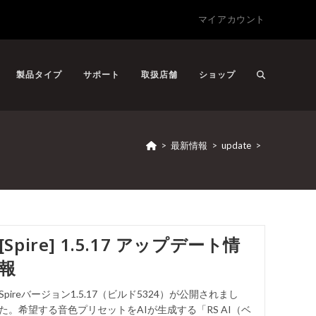
マイアカウント
製品タイプ
サポート
取扱店舗
ショップ
>
最新情報
>
update
>
[Spire] 1.5.17 アップデート情
報
Spireバージョン1.5.17（ビルド5324）が公開されまし
た。希望する音色プリセットをAIが生成する「RS AI（ベ