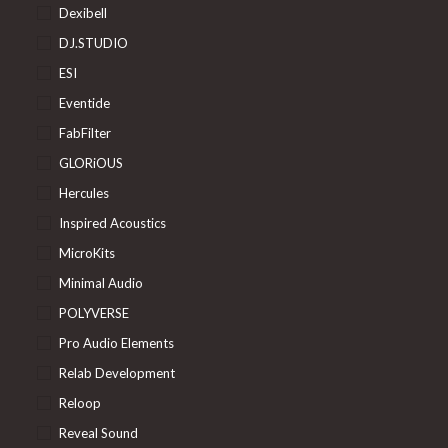
Dexibell
DJ.STUDIO
ESI
Eventide
FabFilter
GLORiOUS
Hercules
Inspired Acoustics
MicroKits
Minimal Audio
POLYVERSE
Pro Audio Elements
Relab Development
Reloop
Reveal Sound