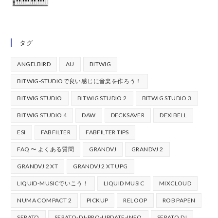
タグ
ANGELBIRD
AU
BITWIG
BITWIG-STUDIOで良い感じに音楽を作ろう！
BITWIG STUDIO
BITWIG STUDIO 2
BITWIG STUDIO 3
BITWIG STUDIO 4
DAW
DECKSAVER
DEXIBELL
ESI
FABFILTER
FABFILTER TIPS
FAQ 〜 よくある質問
GRANDVJ
GRANDVJ 2
GRANDVJ 2 XT
GRANDVJ 2 XT UPG
LIQUID-MUSICでいこう！
LIQUID MUSIC
MIXCLOUD
NUMA COMPACT 2
PICKUP
RELOOP
ROB PAPEN
SERATO
SERATO-DJ-PRO-UPDATE-INFO
SERATO DJ