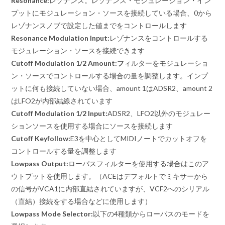
Resonance:
レゾナンス。レゾナンス・モジュレーション・イン
プットにモジュレーション・ソースを接続している場合、0から
レゾナンスノブで設定した値までをコントロールします
Resonance Modulation Input:
レゾナンスをコントロールする
モジュレーション・ソースを接続できます
Cutoff Modulation 1/2 Amount:フ
ィルターをモジュレーショ
ン・ソースでコントロールする場合の量を調整します。インプ
ットに何も接続していない場合、amount 1はADSR2、amount 2
はLFO2が内部結線されています
Cutoff Modulation 1/2 Input:
ADSR2、LFO2以外のモジュレー
ションソースを使用する場合にソースを接続します
Cutoff Keyfollow:
E3を中心としてMIDIノートでカットオフを
コントロールする量を調整します
Lowpass Output:
ローパスフィルターを使用する場合はこのア
ウトプットを使用します。（ACEはデフォルトでミキサーから
の信号がVCA1に内部直結されていますが、VCF2へのシリアル
（直結）接続をする場合などに使用します）
Lowpass Mode Selector:
以下の4種類からローパスのモードを