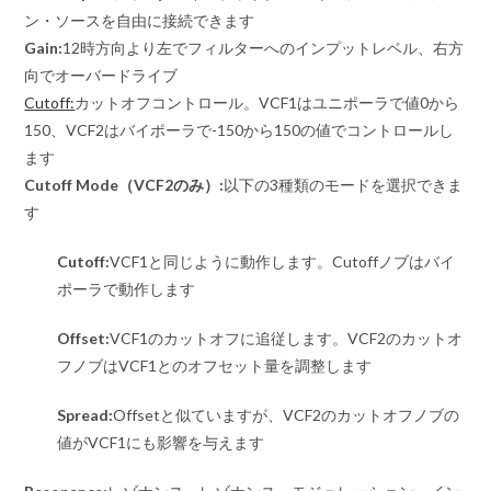
ン・ソースを自由に接続できます
Gain:
12時方向より左でフィルターへのインプットレベル、右方
向でオーバードライブ
Cutoff:
カットオフコントロール。VCF1はユニポーラで値0から
150、VCF2はバイポーラで-150から150の値でコントロールし
ます
Cutoff Mode（VCF2のみ）:
以下の3種類のモードを選択できま
す
Cutoff:
VCF1と同じように動作します。Cutoffノブはバイ
ポーラで動作します
Offset:
VCF1のカットオフに追従します。VCF2のカットオ
フノブはVCF1とのオフセット量を調整します
Spread:
Offsetと似ていますが、VCF2のカットオフノブの
値がVCF1にも影響を与えます