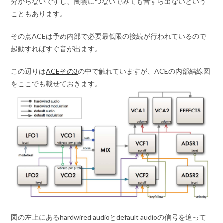
分からないですし、闇雲につないでみても音すら出ないという
こともあります。
その点ACEは予め内部で必要最低限の接続が行われているので
起動すればすぐ音が出ます。
この辺りは
ACEその3
の中で触れていますが、ACEの内部結線図
をここでも載せておきます。
図の左上にあるhardwired audioとdefault audioの信号を追って