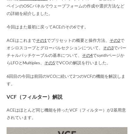
ペインのOSCパネルでウェーブフォームの作成や選択方法など
の詳細を紹介しました。
今回はまた最初に戻ってACEのその6です。
ACEはこれまで
その1
でプリセットの概要と操作方法、
その2
で
オシロスコープとグローバルセクションについて、
その3
でバー
チャルパッチケーブルの基本について、
その4
でsynthページか
らLFOとMultiples、
その5
でVCOの解説を行いました。
6回目の今回は前回のVCOに続いて2つのVCFの機能を解説しま
す。
VCF（フィルター）解説
ACEはほとんど同じ機能を持ったVCF（フィルター）が2基用意
されています。