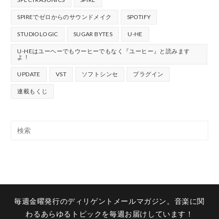
SPIREでゼロからのサウンドメイク
SPOTIFY
STUDIOLOGIC
SUGAR BYTES
U-HE
U-HEはユーヘーでもウーヒーでもなく『ユーヒー』と読みます
よ！
UPDATE
VST
ソフトシンセ
プラグイン
連載もくじ
毎週金曜発行のディリゲントメールマガジン。音楽に関
わるあらゆるトピックを毎週お届けしています！