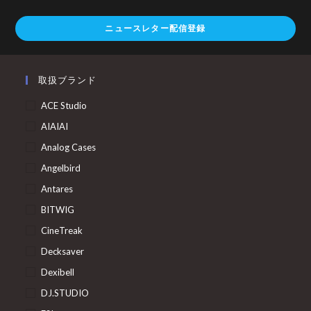
ニュースレター配信登録
取扱ブランド
ACE Studio
AIAIAI
Analog Cases
Angelbird
Antares
BITWIG
CineTreak
Decksaver
Dexibell
DJ.STUDIO