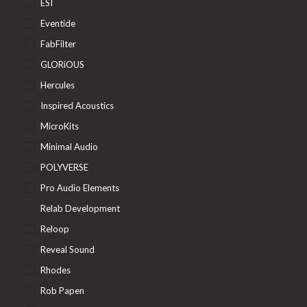
ESI
Eventide
FabFilter
GLORiOUS
Hercules
Inspired Acoustics
MicroKits
Minimal Audio
POLYVERSE
Pro Audio Elements
Relab Development
Reloop
Reveal Sound
Rhodes
Rob Papen