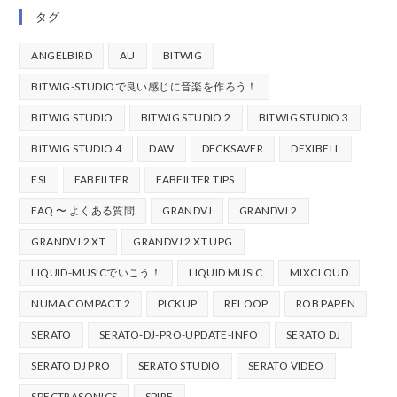
タグ
ANGELBIRD
AU
BITWIG
BITWIG-STUDIOで良い感じに音楽を作ろう！
BITWIG STUDIO
BITWIG STUDIO 2
BITWIG STUDIO 3
BITWIG STUDIO 4
DAW
DECKSAVER
DEXIBELL
ESI
FABFILTER
FABFILTER TIPS
FAQ 〜 よくある質問
GRANDVJ
GRANDVJ 2
GRANDVJ 2 XT
GRANDVJ 2 XT UPG
LIQUID-MUSICでいこう！
LIQUID MUSIC
MIXCLOUD
NUMA COMPACT 2
PICKUP
RELOOP
ROB PAPEN
SERATO
SERATO-DJ-PRO-UPDATE-INFO
SERATO DJ
SERATO DJ PRO
SERATO STUDIO
SERATO VIDEO
SPECTRASONICS
SPIRE