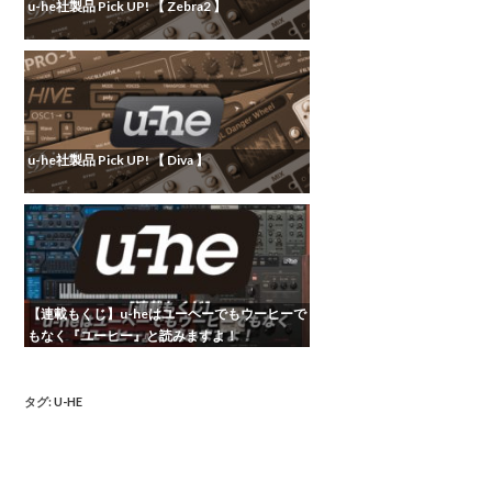
u-he社製品 Pick UP! 【 Zebra2 】
u-he社製品 Pick UP! 【 Diva 】
【連載もくじ】u-heはユーヘーでもウーヒーで
もなく『ユーヒー』と読みますよ！
タグ
:
U-HE