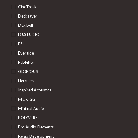
CineTreak
Decksaver
Dexibell
DJ.STUDIO
ESI
Eventide
FabFilter
GLORiOUS
Hercules
Inspired Acoustics
MicroKits
Minimal Audio
POLYVERSE
Pro Audio Elements
Relab Development