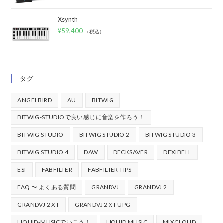
Xsynth
¥
59,400
（税込）
タグ
ANGELBIRD
AU
BITWIG
BITWIG-STUDIOで良い感じに音楽を作ろう！
BITWIG STUDIO
BITWIG STUDIO 2
BITWIG STUDIO 3
BITWIG STUDIO 4
DAW
DECKSAVER
DEXIBELL
ESI
FABFILTER
FABFILTER TIPS
FAQ 〜 よくある質問
GRANDVJ
GRANDVJ 2
GRANDVJ 2 XT
GRANDVJ 2 XT UPG
LIQUID-MUSICでいこう！
LIQUID MUSIC
MIXCLOUD