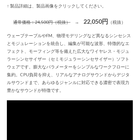
↑ 製品詳細は、製品画像をクリックしてください。
22,050円
通常価格：24,500円（税抜）
→
（税抜）
ウェーブテーブルやFM、物理モデリングなど異なるシンセシス
とモジュレーションを統合し、編集が可能な波形、特徴的なエ
フェクト、モーフィング等を備えた広大なワイヤレス・モジュ
ラーシンセサイザー（セミモジュラーシンセサイザー）ソフト
ウェアです。膨大なパラメーターをシンプルなワークフローに
集約。CPU負荷を抑え、リアルなアナログサウンドからデジタ
ルサウンドまで、あらゆるジャンルに対応できる濃密で表現力
豊かなサウンドが特徴です。