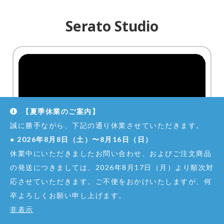
Serato Studio
【夏季休業のご案内】
誠に勝手ながら、下記の通り休業させていただきます。
●
2026年8月8日（土）〜8月16日（日）
休業中にいただきましたお問い合わせ、およびご注文商品
の発送につきましては、2026年8月17日（月）より順次対
ビートメイクとDJエディットを最速で
応させていただきます。ご不便をおかけいたしますが、何
行える、直感的でモダンなDAW
卒よろしくお願い申し上げます。
非表示
Serato Studio
は、ひらめきを瞬時に楽曲に落とし込むため