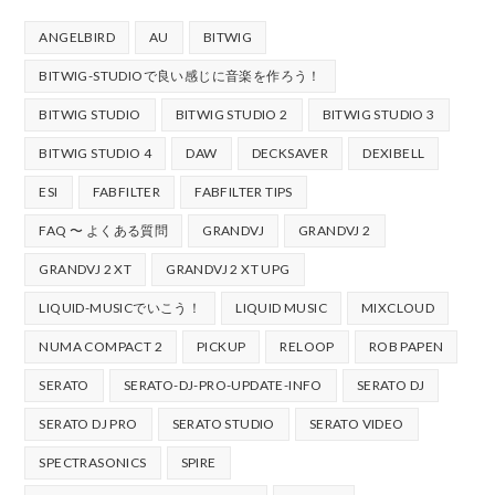
ANGELBIRD
AU
BITWIG
BITWIG-STUDIOで良い感じに音楽を作ろう！
BITWIG STUDIO
BITWIG STUDIO 2
BITWIG STUDIO 3
BITWIG STUDIO 4
DAW
DECKSAVER
DEXIBELL
ESI
FABFILTER
FABFILTER TIPS
FAQ 〜 よくある質問
GRANDVJ
GRANDVJ 2
GRANDVJ 2 XT
GRANDVJ 2 XT UPG
LIQUID-MUSICでいこう！
LIQUID MUSIC
MIXCLOUD
NUMA COMPACT 2
PICKUP
RELOOP
ROB PAPEN
SERATO
SERATO-DJ-PRO-UPDATE-INFO
SERATO DJ
SERATO DJ PRO
SERATO STUDIO
SERATO VIDEO
SPECTRASONICS
SPIRE