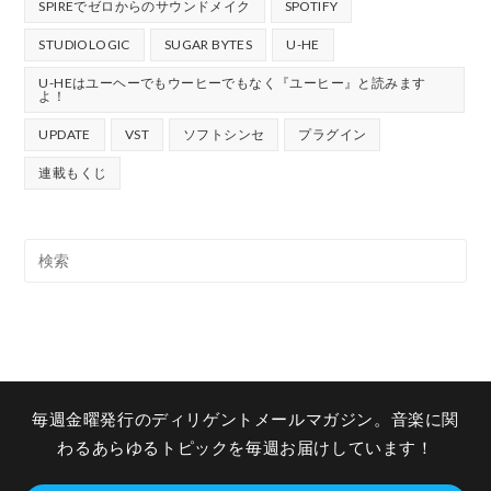
SPIREでゼロからのサウンドメイク
SPOTIFY
STUDIOLOGIC
SUGAR BYTES
U-HE
U-HEはユーヘーでもウーヒーでもなく『ユーヒー』と読みます
よ！
UPDATE
VST
ソフトシンセ
プラグイン
連載もくじ
毎週金曜発行のディリゲントメールマガジン。音楽に関
わるあらゆるトピックを毎週お届けしています！