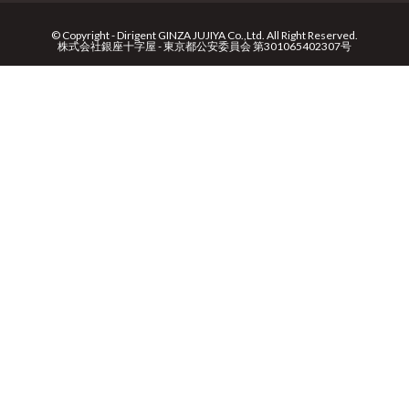
© Copyright - Dirigent GINZA JUJIYA Co.,Ltd. All Right Reserved.
株式会社銀座十字屋 - 東京都公安委員会 第301065402307号