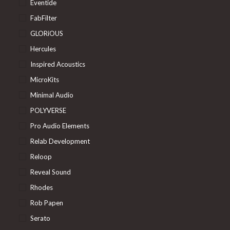
Eventide
FabFilter
GLORiOUS
Hercules
Inspired Acoustics
MicroKits
Minimal Audio
POLYVERSE
Pro Audio Elements
Relab Development
Reloop
Reveal Sound
Rhodes
Rob Papen
Serato