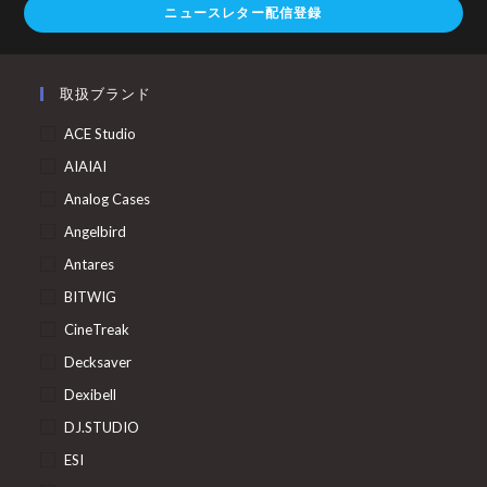
ニュースレター配信登録
取扱ブランド
ACE Studio
AIAIAI
Analog Cases
Angelbird
Antares
BITWIG
CineTreak
Decksaver
Dexibell
DJ.STUDIO
ESI