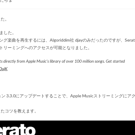
した。
届きました。
グ楽曲を再生するには、Algoriddim社 djayのみだったのですが、Serat
icストリーミングへのアクセスが可能となりました。
s directly from Apple Music’s library of over 100 million songs. Get started
F0ujK
 3.3.0にアップデートすることで、Apple Musicストリーミングにア
したコツを教えます。