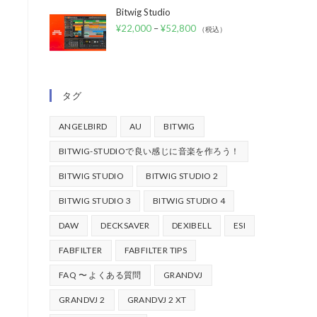
Bitwig Studio
¥
22,000
–
¥
52,800
（税込）
タグ
ANGELBIRD
AU
BITWIG
BITWIG-STUDIOで良い感じに音楽を作ろう！
BITWIG STUDIO
BITWIG STUDIO 2
BITWIG STUDIO 3
BITWIG STUDIO 4
DAW
DECKSAVER
DEXIBELL
ESI
FABFILTER
FABFILTER TIPS
FAQ 〜 よくある質問
GRANDVJ
GRANDVJ 2
GRANDVJ 2 XT