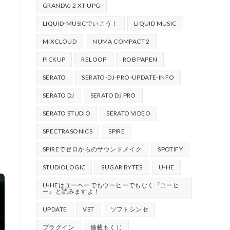
GRANDVJ 2 XT UPG
LIQUID-MUSICでいこう！
LIQUID MUSIC
MIXCLOUD
NUMA COMPACT 2
PICKUP
RELOOP
ROB PAPEN
SERATO
SERATO-DJ-PRO-UPDATE-INFO
SERATO DJ
SERATO DJ PRO
SERATO STUDIO
SERATO VIDEO
SPECTRASONICS
SPIRE
SPIREでゼロからのサウンドメイク
SPOTIFY
STUDIOLOGIC
SUGAR BYTES
U-HE
U-HEはユーヘーでもウーヒーでもなく『ユーヒ
ー』と読みますよ！
UPDATE
VST
ソフトシンセ
プラグイン
連載もくじ