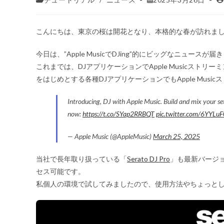
こんにちは、東京の桜は開花となり、本格的な春が訪れま
今日は、”Apple MusicでDJing”的にビッグなニュースが
これまでは、DJアプリケーションでApple Musicストリーミン
をはじめとする各種DJアプリケーションでもApple Mus
Introducing, DJ with Apple Music. Build and mix your set
now:
https://t.co/SYap2RRBQT
pic.twitter.com/6YYLu
— Apple Music (@AppleMusic)
March 25, 2025
当社で長年取り扱っている「
Serato DJ Pro
」も最新バージョン
セス可能です。
私個人の環境で試してみましたので、使用方法やちょっと