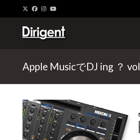
Apple MusicでDJ ing ？