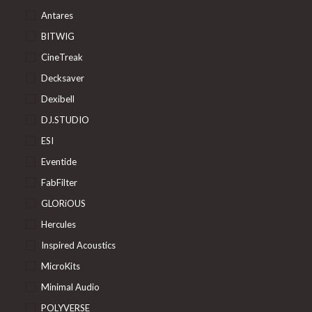
Antares
BITWIG
CineTreak
Decksaver
Dexibell
DJ.STUDIO
ESI
Eventide
FabFilter
GLORiOUS
Hercules
Inspired Acoustics
MicroKits
Minimal Audio
POLYVERSE