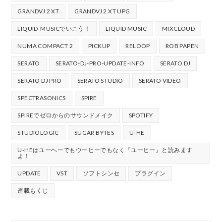
GRANDVJ 2 XT
GRANDVJ 2 XT UPG
LIQUID-MUSICでいこう！
LIQUID MUSIC
MIXCLOUD
NUMA COMPACT 2
PICKUP
RELOOP
ROB PAPEN
SERATO
SERATO-DJ-PRO-UPDATE-INFO
SERATO DJ
SERATO DJ PRO
SERATO STUDIO
SERATO VIDEO
SPECTRASONICS
SPIRE
SPIREでゼロからのサウンドメイク
SPOTIFY
STUDIOLOGIC
SUGAR BYTES
U-HE
U-HEはユーヘーでもウーヒーでもなく『ユーヒー』と読みます
よ！
UPDATE
VST
ソフトシンセ
プラグイン
連載もくじ