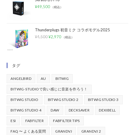
¥
49,500
（税込）
Thunderplugs 初音ミク コラボモデル2025
¥
4,500
¥
2,970
（税込）
タグ
ANGELBIRD
AU
BITWIG
BITWIG-STUDIOで良い感じに音楽を作ろう！
BITWIG STUDIO
BITWIG STUDIO 2
BITWIG STUDIO 3
BITWIG STUDIO 4
DAW
DECKSAVER
DEXIBELL
ESI
FABFILTER
FABFILTER TIPS
FAQ 〜 よくある質問
GRANDVJ
GRANDVJ 2