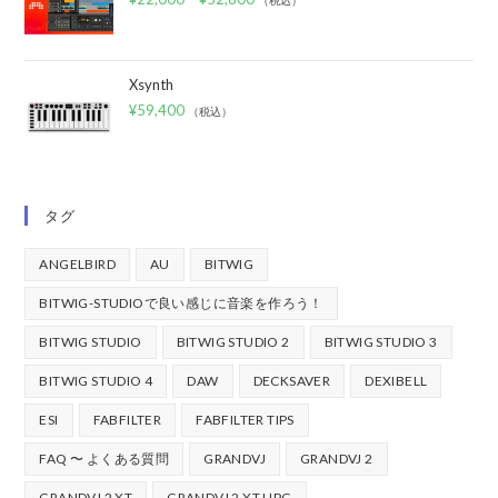
（税込）
Xsynth
¥
59,400
（税込）
タグ
ANGELBIRD
AU
BITWIG
BITWIG-STUDIOで良い感じに音楽を作ろう！
BITWIG STUDIO
BITWIG STUDIO 2
BITWIG STUDIO 3
BITWIG STUDIO 4
DAW
DECKSAVER
DEXIBELL
ESI
FABFILTER
FABFILTER TIPS
FAQ 〜 よくある質問
GRANDVJ
GRANDVJ 2
GRANDVJ 2 XT
GRANDVJ 2 XT UPG