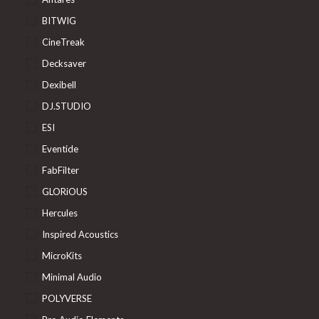
BITWIG
CineTreak
Decksaver
Dexibell
DJ.STUDIO
ESI
Eventide
FabFilter
GLORiOUS
Hercules
Inspired Acoustics
MicroKits
Minimal Audio
POLYVERSE