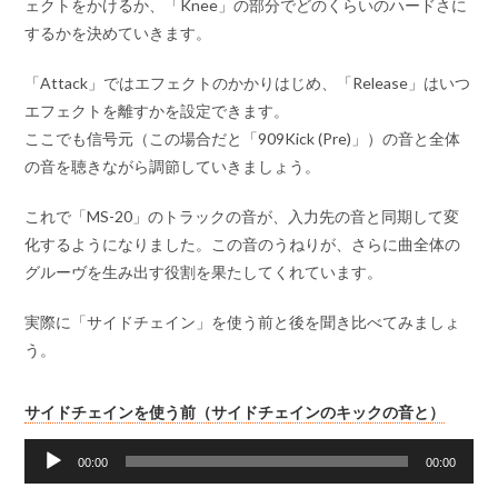
ェクトをかけるか、「Knee」の部分でどのくらいのハードさに
するかを決めていきます。
「Attack」ではエフェクトのかかりはじめ、「Release」はいつ
エフェクトを離すかを設定できます。
ここでも信号元（この場合だと「909Kick (Pre)」）の音と全体
の音を聴きながら調節していきましょう。
これで「MS-20」のトラックの音が、入力先の音と同期して変
化するようになりました。この音のうねりが、さらに曲全体の
グルーヴを生み出す役割を果たしてくれています。
実際に「サイドチェイン」を使う前と後を聞き比べてみましょ
う。
音
サイドチェインを使う前（サイドチェインのキックの音と）
声
プ
00:00
00:00
レ