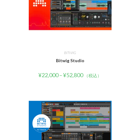
BITWIG
Bitwig Studio
¥
22,000
–
¥
52,800
（税込）