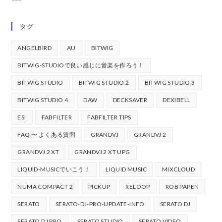
タグ
ANGELBIRD
AU
BITWIG
BITWIG-STUDIOで良い感じに音楽を作ろう！
BITWIG STUDIO
BITWIG STUDIO 2
BITWIG STUDIO 3
BITWIG STUDIO 4
DAW
DECKSAVER
DEXIBELL
ESI
FABFILTER
FABFILTER TIPS
FAQ 〜 よくある質問
GRANDVJ
GRANDVJ 2
GRANDVJ 2 XT
GRANDVJ 2 XT UPG
LIQUID-MUSICでいこう！
LIQUID MUSIC
MIXCLOUD
NUMA COMPACT 2
PICKUP
RELOOP
ROB PAPEN
SERATO
SERATO-DJ-PRO-UPDATE-INFO
SERATO DJ
SERATO DJ PRO
SERATO STUDIO
SERATO VIDEO