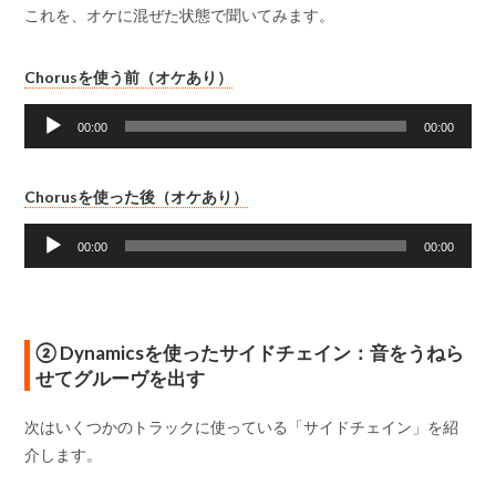
ー
これを、オケに混ぜた状態で聞いてみます。
ヤ
ー
音
Chorusを使う前（オケあり）
声
プ
00:00
00:00
レ
ー
音
Chorusを使った後（オケあり）
ヤ
声
ー
プ
00:00
00:00
レ
ー
ヤ
ー
② Dynamicsを使ったサイドチェイン：音をうねら
せてグルーヴを出す
次はいくつかのトラックに使っている「サイドチェイン」を紹
介します。