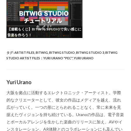
【連載もくじ】BITWIG STUDIOで良い感じに
音楽を作ろう！
タグ
:
ARTIST FILES
,
BITWIG
,
BITWIG STUDIO
,
BITWIG STUDIO 3
,
BITWIG
STUDIO ARTIST FILES：YURI URANO "PEC"
,
YURI URANO
Yuri Urano
大阪を拠点に活動するエレクトロニック・アーティスト。学際
的なクリエーターとして、彼女の作品はメディアを越え、流れ
広がっていく。一つの形にとらわれることなく、常に未来を見
据えたヴィジョンを持ち続けている。Uranoの作品は、電子音楽
とボーカルアレンジを生かした楽曲のリリースに加え、AVやイ
ンスタレーション、AR体験とのコラボレーションにも及んでい