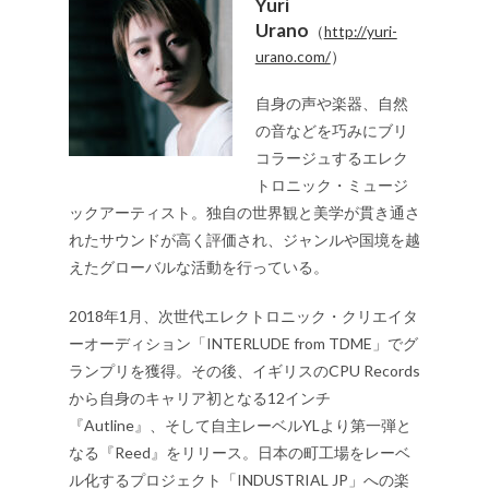
Yuri
Urano
（
http://yuri-
urano.com/
）
自身の声や楽器、自然
の音などを巧みにブリ
コラージュするエレク
トロニック・ミュージ
ックアーティスト。独自の世界観と美学が貫き通さ
れたサウンドが高く評価され、ジャンルや国境を越
えたグローバルな活動を行っている。
2018年1月、次世代エレクトロニック・クリエイタ
ーオーディション「INTERLUDE from TDME」でグ
ランプリを獲得。その後、イギリスのCPU Records
から自身のキャリア初となる12インチ
『Autline』、そして自主レーベルYLより第一弾と
なる『Reed』をリリース。日本の町工場をレーベ
ル化するプロジェクト「INDUSTRIAL JP」への楽