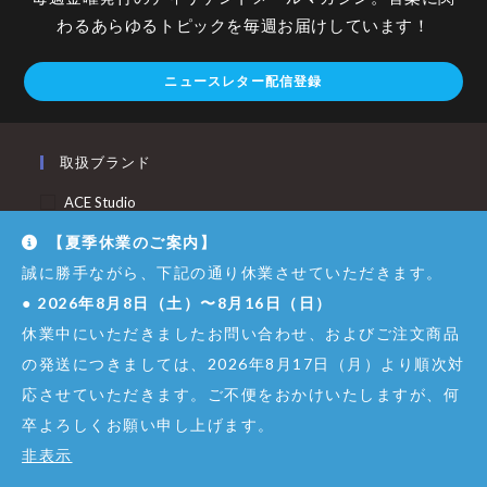
わるあらゆるトピックを毎週お届けしています！
ニュースレター配信登録
取扱ブランド
ACE Studio
AIAIAI
【夏季休業のご案内】
Analog Cases
誠に勝手ながら、下記の通り休業させていただきます。
Angelbird
●
2026年8月8日（土）〜8月16日（日）
Antares
休業中にいただきましたお問い合わせ、およびご注文商品
の発送につきましては、2026年8月17日（月）より順次対
BITWIG
応させていただきます。ご不便をおかけいたしますが、何
CineTreak
卒よろしくお願い申し上げます。
Decksaver
非表示
Dexibell