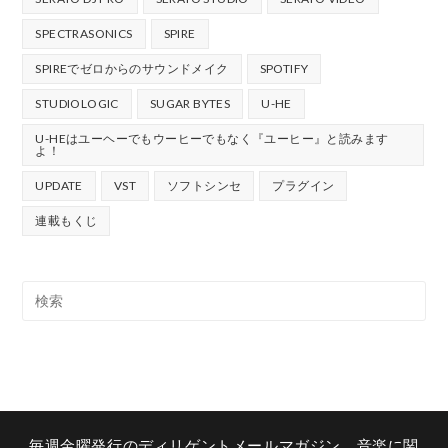
SPECTRASONICS
SPIRE
SPIREでゼロからのサウンドメイク
SPOTIFY
STUDIOLOGIC
SUGAR BYTES
U-HE
U-HEはユーヘーでもウーヒーでもなく『ユーヒー』と読みます
よ！
UPDATE
VST
ソフトシンセ
プラグイン
連載もくじ
毎週金曜発行のディリゲントメールマガジン。音楽に関