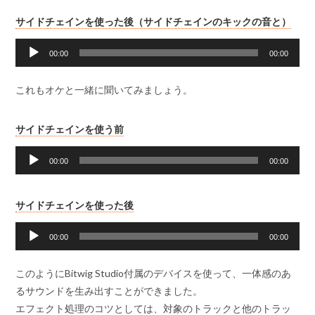
ー
音
サイドチェインを使った後（サイドチェインのキックの音と）
ヤ
声
ー
プ
00:00
00:00
レ
ー
これもオケと一緒に聞いてみましょう。
ヤ
ー
音
サイドチェインを使う前
声
プ
00:00
00:00
レ
ー
音
サイドチェインを使った後
ヤ
声
ー
プ
00:00
00:00
レ
ー
このようにBitwig Studio付属のデバイスを使って、一体感のあ
ヤ
るサウンドを生み出すことができました。
ー
エフェクト処理のコツとしては、対象のトラックと他のトラッ