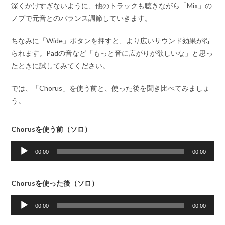
深くかけすぎないように、他のトラックも聴きながら「Mix」の
ノブで元音とのバランス調節していきます。
ちなみに「Wide」ボタンを押すと、より広いサウンド効果が得
られます。Padの音など「もっと音に広がりが欲しいな」と思っ
たときに試してみてください。
では、「Chorus」を使う前と、使った後を聞き比べてみましょ
う。
音
Chorusを使う前（ソロ）
声
プ
00:00
00:00
レ
ー
音
Chorusを使った後（ソロ）
ヤ
声
ー
プ
00:00
00:00
レ