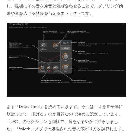
し、最後にその音を原音と混ぜ合わせることで、ダブリング効
果や音を広げる効果を与えるエフェクトです。
まず「Delay Time」を決めていきます。今回は「音を曲全体に
馴染ませて、広げる」のが目的なので短めに設定しています。
「LFO」のセクションも同様で、音をゆるやかに揺らしまし
た。「Width」ノブでは処理された音の広がり方を調節します。