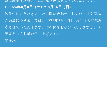
誠に勝手ながら、下記の通り休業させていただきます。
Pro Audio Elements
●
2026年8月8日（土）〜8月16日（日）
Relab Development
休業中にいただきましたお問い合わせ、およびご注文商品
Reloop
の発送につきましては、2026年8月17日（月）より順次対
Reveal Sound
応させていただきます。ご不便をおかけいたしますが、何
Rhodes
卒よろしくお願い申し上げます。
Rob Papen
非表示
Serato
SHIMBOL
Spectrasonics
STAY
Studiologic
Sugar Bytes
Synapse Audio Software
Thunderplugs
U-He