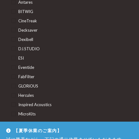
Antares
BITWIG
CineTreak
Decksaver
Dexibell
DJ.STUDIO
ESI
Eventide
FabFilter
GLORiOUS
Hercules
Inspired Acoustics
MicroKits
Minimal Audio
【夏季休業のご案内】
POLYVERSE