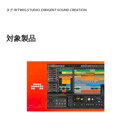
タグ
:
BITWIG STUDIO
,
DIRIGENT SOUND CREATION
対象製品