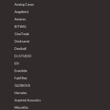
Analog Cases
Angelbird
Antares
BITWIG
CineTreak
Decksaver
Dexibell
DJ.STUDIO
ESI
Eventide
FabFilter
GLORiOUS
Hercules
Inspired Acoustics
MicroKits