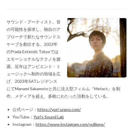
サウンド・アーティスト。音
の可能性を探求し、独自のア
プローチで新たなサウンドス
ケープを創出する。2022年
のPrada Extends Tokyoでは
エモーショナルなテクノを披
露。近年はアンビエント・ミ
ュージックへ制作の領域を広
げ、2023年SATレジデンス
にてManami Sakamotoと共に没入型フィルム『Metact』を制
作。メディアを超え、多岐にわたった活動をしている。
公式ページ：
https://yuri-urano.com/
YouTube：
Yuri’s Sound Lab
Instagram：
https://www.instagram.com/yullippe/