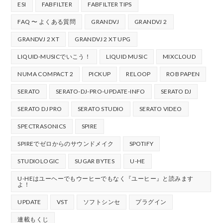
ESI
FABFILTER
FABFILTER TIPS
FAQ 〜 よくある質問
GRANDVJ
GRANDVJ 2
GRANDVJ 2 XT
GRANDVJ 2 XT UPG
LIQUID-MUSICでいこう！
LIQUID MUSIC
MIXCLOUD
NUMA COMPACT 2
PICKUP
RELOOP
ROB PAPEN
SERATO
SERATO-DJ-PRO-UPDATE-INFO
SERATO DJ
SERATO DJ PRO
SERATO STUDIO
SERATO VIDEO
SPECTRASONICS
SPIRE
SPIREでゼロからのサウンドメイク
SPOTIFY
STUDIOLOGIC
SUGAR BYTES
U-HE
U-HEはユーヘーでもウーヒーでもなく『ユーヒー』と読みます
よ！
UPDATE
VST
ソフトシンセ
プラグイン
連載もくじ