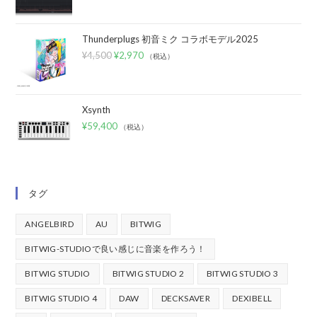
Thunderplugs 初音ミク コラボモデル2025
¥
4,500
¥
2,970
（税込）
Xsynth
¥
59,400
（税込）
タグ
ANGELBIRD
AU
BITWIG
BITWIG-STUDIOで良い感じに音楽を作ろう！
BITWIG STUDIO
BITWIG STUDIO 2
BITWIG STUDIO 3
BITWIG STUDIO 4
DAW
DECKSAVER
DEXIBELL