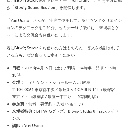
回、
Bitwig Studio
認定トレーナー「Yuri Urano」さんを講師に招
き「
Bitwig Sound Session
」を開催します。
「Yuri Urano」さんが、実践で使用しているサウンドクリエイシ
ョンのテクニックをご紹介。セミナー終了後には、来場者とゲ
ストによる交流会も開催いたします。
既に
Bitwig Studio
をお使いの方はもちろん、導入を検討されて
いる方も、ぜひ奮ってご参加ください！
日程：
2025年4月19日（土）/ 開場：14時半 – 開演：15時 –
18時
会場：
ディリゲント・ショールーム at 銀座
〒104-0061 東京都中央区銀座3-5-4 GAREN 14F（最寄駅：
東京メトロ銀座駅 / 銀座一丁目駅、JR有楽町駅）
参加費：
無料（要予約・先着15名まで）
来場者特典：
BITWIGグッズ、Bitwig Studio 8-Trackライセ
ンス
講師：
Yuri Urano