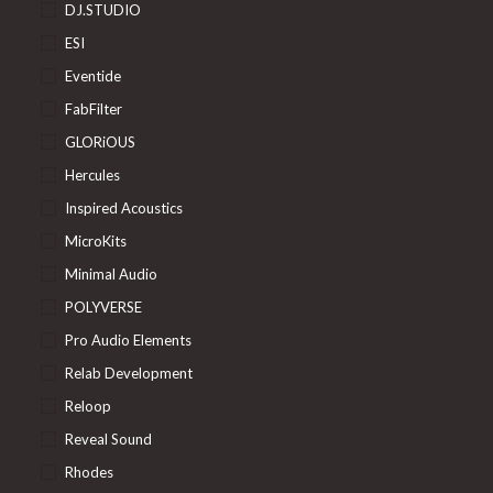
DJ.STUDIO
ESI
Eventide
FabFilter
GLORiOUS
Hercules
Inspired Acoustics
MicroKits
Minimal Audio
POLYVERSE
Pro Audio Elements
Relab Development
Reloop
Reveal Sound
Rhodes