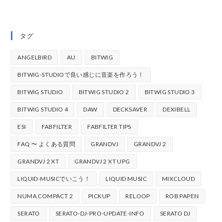
タグ
ANGELBIRD
AU
BITWIG
BITWIG-STUDIOで良い感じに音楽を作ろう！
BITWIG STUDIO
BITWIG STUDIO 2
BITWIG STUDIO 3
BITWIG STUDIO 4
DAW
DECKSAVER
DEXIBELL
ESI
FABFILTER
FABFILTER TIPS
FAQ 〜 よくある質問
GRANDVJ
GRANDVJ 2
GRANDVJ 2 XT
GRANDVJ 2 XT UPG
LIQUID-MUSICでいこう！
LIQUID MUSIC
MIXCLOUD
NUMA COMPACT 2
PICKUP
RELOOP
ROB PAPEN
SERATO
SERATO-DJ-PRO-UPDATE-INFO
SERATO DJ