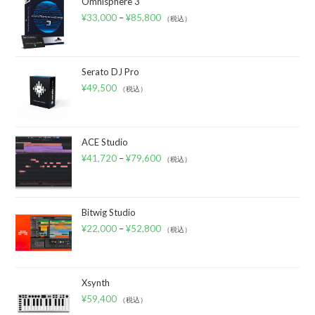
Omnisphere 3
¥
33,000
–
¥
85,800
（税込）
Serato DJ Pro
¥
49,500
（税込）
ACE Studio
¥
41,720
–
¥
79,600
（税込）
Bitwig Studio
¥
22,000
–
¥
52,800
（税込）
Xsynth
¥
59,400
（税込）