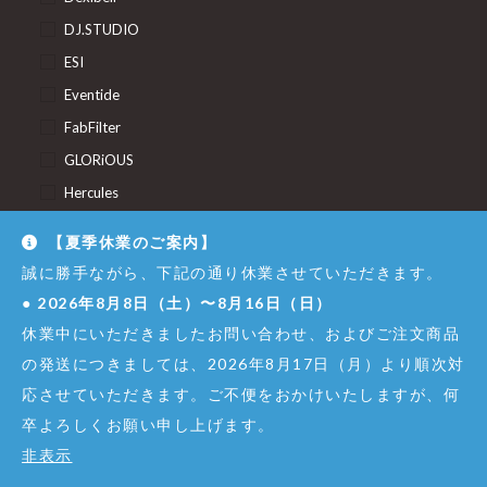
DJ.STUDIO
ESI
Eventide
FabFilter
GLORiOUS
Hercules
Inspired Acoustics
【夏季休業のご案内】
MicroKits
誠に勝手ながら、下記の通り休業させていただきます。
Minimal Audio
●
2026年8月8日（土）〜8月16日（日）
POLYVERSE
休業中にいただきましたお問い合わせ、およびご注文商品
Pro Audio Elements
の発送につきましては、2026年8月17日（月）より順次対
Relab Development
応させていただきます。ご不便をおかけいたしますが、何
Reloop
卒よろしくお願い申し上げます。
Reveal Sound
非表示
Rhodes