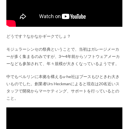
どうです？なかなかギークでしょ？
モジュラーシンセの祭典ということで、当初はガレージメーカ
ーが多く集まるのみですが、3〜4年前からソフトウェアメーカ
ーなども参加されて、年々規模が大きくなっているようです。
中でもベルリンに本拠を構えるu-he社はブースもひときわ大き
いものでした。創業者Urs Heckmanによると現在は20名近いス
タッフで開発からマーケティング、サポートを行っているとの
こと。