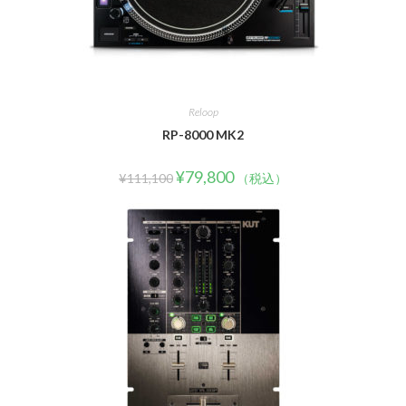
Reloop
RP-8000 MK2
¥
79,800
¥
111,100
（税込）