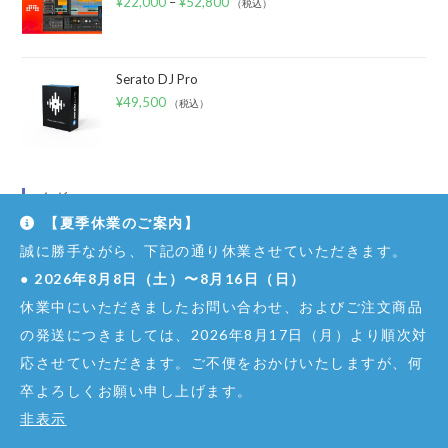
¥
22,000
–
¥
52,800
（税込）
Serato DJ Pro
¥
49,500
（税込）
タグ
【夏季休業のご案内】
ANGELBIRD
AU
BITWIG
誠に勝手ながら、下記の通り休業させていただきます。
BITWIG-STUDIOで良い感じに音楽を作ろう！
●
2026年8月8日（土）〜8月16日（日）
休業中にいただきましたお問い合わせ、およびご注文商品
BITWIG STUDIO
BITWIG STUDIO 2
BITWIG STUDIO 3
の発送につきましては、2026年8月17日（月）より順次対
BITWIG STUDIO 4
DAW
DECKSAVER
DEXIBELL
応させていただきます。ご不便をおかけいたしますが、何
ESI
FABFILTER
FABFILTER TIPS
卒よろしくお願い申し上げます。
FAQ 〜 よくある質問
GRANDVJ
GRANDVJ 2
非表示