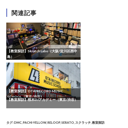
関連記事
【教室探訪】Skratch Labo（大阪/淀川区西中
島）
【教室探訪】OTAIRECORD MUSIC
SCHOOL（東京/渋谷）
【教室探訪】桜木DJアカデミー（東京/渋谷）
タグ
:
DMC
,
PACHI-YELLOW
,
RELOOP
,
SERATO
,
スクラッチ
,
教室探訪