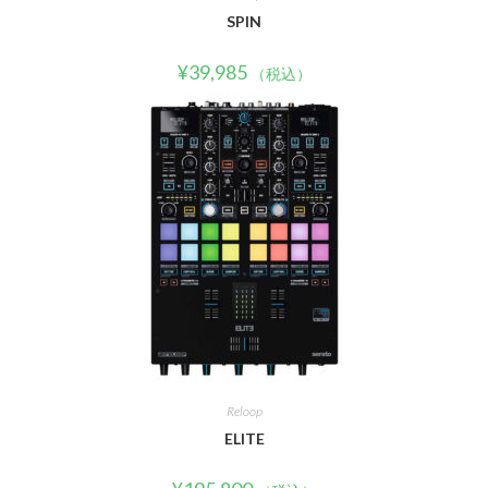
SPIN
¥
39,985
（税込）
Reloop
ELITE