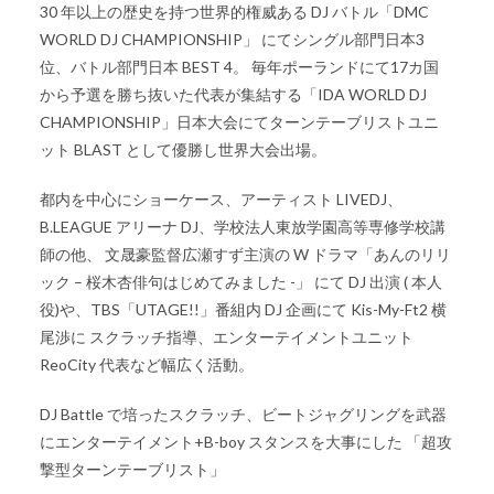
30 年以上の歴史を持つ世界的権威ある DJ バトル「DMC
WORLD DJ CHAMPIONSHIP」 にてシングル部門日本3
位、バトル部門日本 BEST 4。 毎年ポーランドにて17カ国
から予選を勝ち抜いた代表が集結する「IDA WORLD DJ
CHAMPIONSHIP」日本大会にてターンテーブリストユニ
ット BLAST として優勝し世界大会出場。
都内を中心にショーケース、アーティスト LIVEDJ、
B.LEAGUE アリーナ DJ、学校法人東放学園高等専修学校講
師の他、 文晟豪監督広瀬すず主演の W ドラマ「あんのリリ
ック – 桜木杏俳句はじめてみました -」 にて DJ 出演 ( 本人
役)や、TBS「UTAGE!!」番組内 DJ 企画にて Kis-My-Ft2 横
尾渉に スクラッチ指導、エンターテイメントユニット
ReoCity 代表など幅広く活動。
DJ Battle で培ったスクラッチ、ビートジャグリングを武器
にエンターテイメント+B-boy スタンスを大事にした 「超攻
撃型ターンテーブリスト」