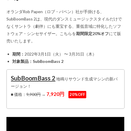
オランダRob Papen（ロブ・パペン）社が手掛ける、
SubBoomBass 2は、現代のダンスミュージックスタイルだけで
なくサントラ（劇伴）にも重宝する、重低音域に特化したソフ
トウェア・シンセサイザー。こちらを
期間限定20%オフ
にて販
売いたします。
期間：
2022年3月1日（火） 〜 3月31日（木）
対象製品：SubBoomBass 2
SubBoomBass 2
地鳴りサウンド生成マシンの新バ
ージョン！
7,920円
■ 価格：
9,900円
→
20%OFF