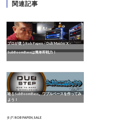
関連記事
プロが使うRob Papen – Dub Master X –
SubBoomBassは簡単即戦力！
唸るSubBoomBass。ワブルベースを作ってみ
よう！
タグ
:
ROB PAPEN
,
SALE