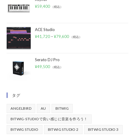
¥
59,400
（税込）
ACE Studio
¥
41,720
–
¥
79,600
（税込）
Serato DJ Pro
¥
49,500
（税込）
タグ
ANGELBIRD
AU
BITWIG
BITWIG-STUDIOで良い感じに音楽を作ろう！
BITWIG STUDIO
BITWIG STUDIO 2
BITWIG STUDIO 3