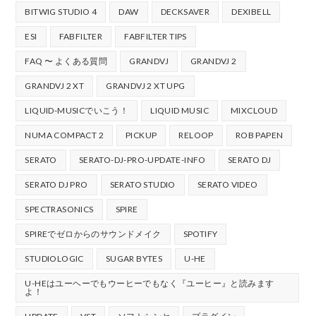
BITWIG STUDIO 4
DAW
DECKSAVER
DEXIBELL
ESI
FABFILTER
FABFILTER TIPS
FAQ 〜 よくある質問
GRANDVJ
GRANDVJ 2
GRANDVJ 2 XT
GRANDVJ 2 XT UPG
LIQUID-MUSICでいこう！
LIQUID MUSIC
MIXCLOUD
NUMA COMPACT 2
PICKUP
RELOOP
ROB PAPEN
SERATO
SERATO-DJ-PRO-UPDATE-INFO
SERATO DJ
SERATO DJ PRO
SERATO STUDIO
SERATO VIDEO
SPECTRASONICS
SPIRE
SPIREでゼロからのサウンドメイク
SPOTIFY
STUDIOLOGIC
SUGAR BYTES
U-HE
U-HEはユーヘーでもウーヒーでもなく『ユーヒー』と読みます
よ！