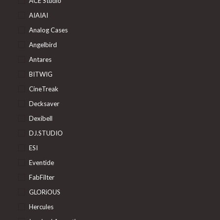
ACE Studio
AIAIAI
Analog Cases
Angelbird
Antares
BITWIG
CineTreak
Decksaver
Dexibell
DJ.STUDIO
ESI
Eventide
FabFilter
GLORiOUS
Hercules