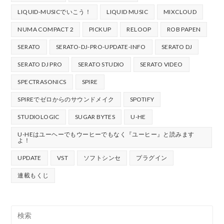
LIQUID-MUSICでいこう！
LIQUID MUSIC
MIXCLOUD
NUMA COMPACT 2
PICKUP
RELOOP
ROB PAPEN
SERATO
SERATO-DJ-PRO-UPDATE-INFO
SERATO DJ
SERATO DJ PRO
SERATO STUDIO
SERATO VIDEO
SPECTRASONICS
SPIRE
SPIREでゼロからのサウンドメイク
SPOTIFY
STUDIOLOGIC
SUGAR BYTES
U-HE
U-HEはユーヘーでもウーヒーでもなく『ユーヒー』と読みます
よ！
UPDATE
VST
ソフトシンセ
プラグイン
連載もくじ