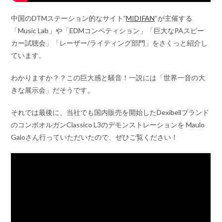
中国のDTMステーション的なサイト”
MIDIFAN
“が主催する
「Music Lab」や「EDMコンペティション」「巨大なPAスピー
カー試聴会」「レーザー/ライティング部門」をさくっと紹介し
ています。
わかりますか？？この巨大感と騒音！一説には「世界一音の大
きな展示会」だそうです。
それでは最後に、当社でも国内販売を開始したDexibellブランド
のコンボオルガンClassico L3のデモンストレーションを Maulo
Gaioさん行っていただいたので、ぜひご覧ください！