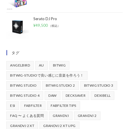
Serato DJ Pro
¥
49,500
（税込）
タグ
ANGELBIRD
AU
BITWIG
BITWIG-STUDIOで良い感じに音楽を作ろう！
BITWIG STUDIO
BITWIG STUDIO 2
BITWIG STUDIO 3
BITWIG STUDIO 4
DAW
DECKSAVER
DEXIBELL
ESI
FABFILTER
FABFILTER TIPS
FAQ 〜 よくある質問
GRANDVJ
GRANDVJ 2
GRANDVJ 2 XT
GRANDVJ 2 XT UPG