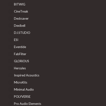
BITWIG
CineTreak
Decksaver
Dexibell
DJ.STUDIO
ESI
Eventide
FabFilter
GLORiOUS
Hercules
Inspired Acoustics
MicroKits
Minimal Audio
POLYVERSE
Pro Audio Elements