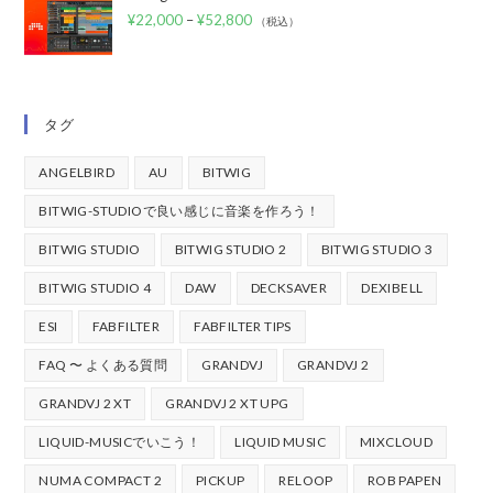
¥
22,000
–
¥
52,800
（税込）
タグ
ANGELBIRD
AU
BITWIG
BITWIG-STUDIOで良い感じに音楽を作ろう！
BITWIG STUDIO
BITWIG STUDIO 2
BITWIG STUDIO 3
BITWIG STUDIO 4
DAW
DECKSAVER
DEXIBELL
ESI
FABFILTER
FABFILTER TIPS
FAQ 〜 よくある質問
GRANDVJ
GRANDVJ 2
GRANDVJ 2 XT
GRANDVJ 2 XT UPG
LIQUID-MUSICでいこう！
LIQUID MUSIC
MIXCLOUD
NUMA COMPACT 2
PICKUP
RELOOP
ROB PAPEN