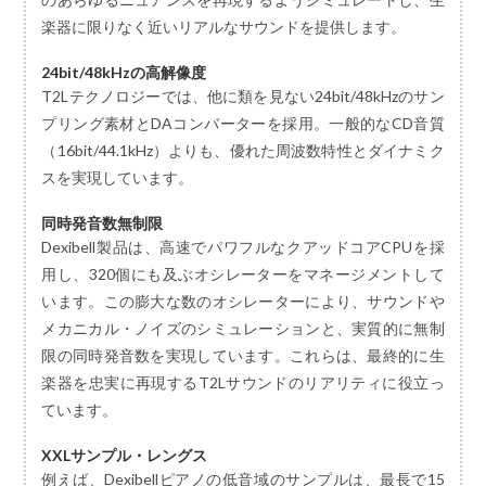
楽器に限りなく近いリアルなサウンドを提供します。
24bit/48kHzの高解像度
T2Lテクノロジーでは、他に類を見ない24bit/48kHzのサン
プリング素材とDAコンバーターを採用。一般的なCD音質
（16bit/44.1kHz）よりも、優れた周波数特性とダイナミク
スを実現しています。
同時発音数無制限
Dexibell製品は、高速でパワフルなクアッドコアCPUを採
用し、320個にも及ぶオシレーターをマネージメントして
います。この膨大な数のオシレーターにより、サウンドや
メカニカル・ノイズのシミュレーションと、実質的に無制
限の同時発音数を実現しています。これらは、最終的に生
楽器を忠実に再現するT2Lサウンドのリアリティに役立っ
ています。
XXLサンプル・レングス
例えば、Dexibellピアノの低音域のサンプルは、最長で15