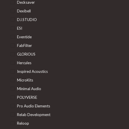
Decksaver
Dexibell
DJ.STUDIO
ESI
Eventide
FabFilter
GLORiOUS
Hercules
Inspired Acoustics
MicroKits
Minimal Audio
POLYVERSE
Pro Audio Elements
Relab Development
Reloop