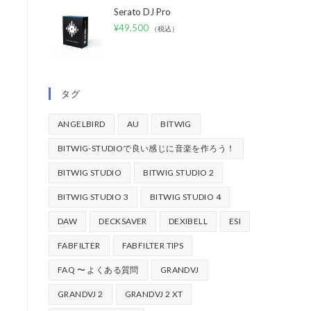
Serato DJ Pro
¥
49,500
（税込）
タグ
ANGELBIRD
AU
BITWIG
BITWIG-STUDIOで良い感じに音楽を作ろう！
BITWIG STUDIO
BITWIG STUDIO 2
BITWIG STUDIO 3
BITWIG STUDIO 4
DAW
DECKSAVER
DEXIBELL
ESI
FABFILTER
FABFILTER TIPS
FAQ 〜 よくある質問
GRANDVJ
GRANDVJ 2
GRANDVJ 2 XT