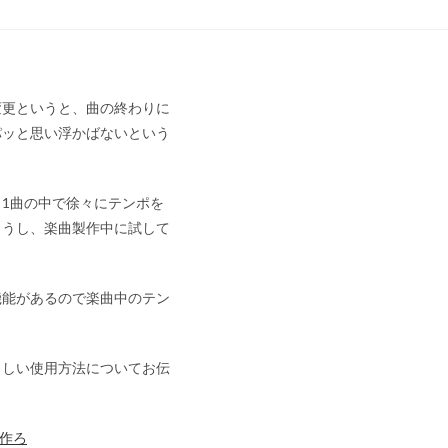
変更というと、曲の終わりに
パッと思い浮かばないという
1曲の中で徐々にテンポを
ょうし、楽曲製作中に試して
ン機能があるので楽曲中のテン
Oらしい使用方法についてお伝
を作ろ