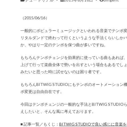
（2015/06/16）
一般的にポピュラーミュージックといわれる音楽でテンポ
リタルダンドで終わって行くというような手法くらいしか
か、やはり一定のテンポを保つ曲が多いですね。
もちろんテンポチェンジを効果的に使っている曲もあれば、
上げて行って楽曲全体で勢いを出すという場合もあるでし
みたいと思った時に試せないのは困り者です。
もちろんBITWIG STUDIOにもテンポのオートメーショ
ポ変更は自由自在です。
今回はテンポチェンジの一般的な手法とBITWIG STUDI
えしたいと、そんな風に考えております。
■ 記事一覧／もくじ：
BITWIG STUDIOで良い感じに音楽