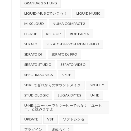
GRANDVJ 2 XT UPG
LIQUID-MUSICでいこう！
LIQUID MUSIC
MIXCLOUD
NUMA COMPACT 2
PICKUP
RELOOP
ROB PAPEN
SERATO
SERATO-DJ-PRO-UPDATE-INFO
SERATO DJ
SERATO DJ PRO
SERATO STUDIO
SERATO VIDEO
SPECTRASONICS
SPIRE
SPIREでゼロからのサウンドメイク
SPOTIFY
STUDIOLOGIC
SUGAR BYTES
U-HE
U-HEはユーヘーでもウーヒーでもなく『ユーヒ
ー』と読みますよ！
UPDATE
VST
ソフトシンセ
プラグイン
連載もくじ