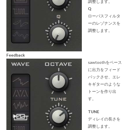
調整します。
Q
ローパスフィルタ
ーのレゾナンスを
調整します。
Feedback
sawtoothをベース
に出力をフィード
バックさせ、エレ
キギターのような
トーンを作り出
す。
TUNE
ディレイの長さを
調整します。