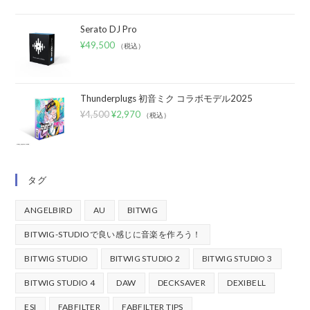
Serato DJ Pro
¥
49,500
（税込）
Thunderplugs 初音ミク コラボモデル2025
¥
4,500
¥
2,970
（税込）
タグ
ANGELBIRD
AU
BITWIG
BITWIG-STUDIOで良い感じに音楽を作ろう！
BITWIG STUDIO
BITWIG STUDIO 2
BITWIG STUDIO 3
BITWIG STUDIO 4
DAW
DECKSAVER
DEXIBELL
ESI
FABFILTER
FABFILTER TIPS