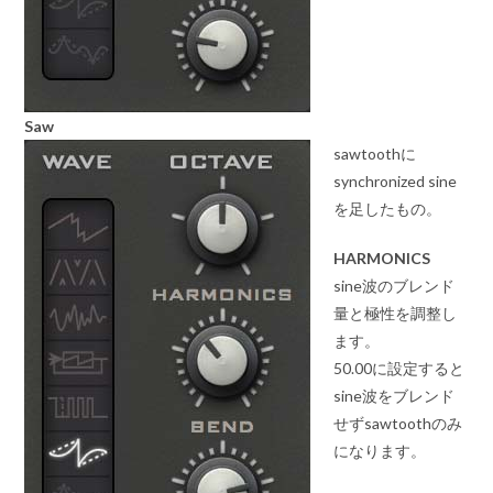
Saw
sawtoothに
synchronized sine
を足したもの。
HARMONICS
sine波のブレンド
量と極性を調整し
ます。
50.00に設定すると
sine波をブレンド
せずsawtoothのみ
になります。