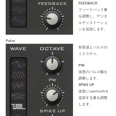
FEEDBACK
フィードバック量
を調整し、デジタ
ルディストーショ
ンを追加します。
Pulse
矩形波とパルスの
ミクスチャ。
PW
波形のパルス幅を
調整します。
SPIKE UP
波形にsawtoothを
追加する量を調整
します。