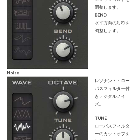
調整します。
BEND
水平方向の対称を
調整します。
Noise
レゾナント・ロー
パスフィルター付
きデジタルノイ
ズ。
TUNE
ローパスフィルタ
ーのカットオフを