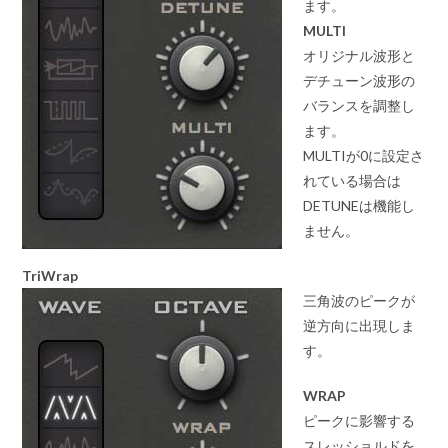
ます。
MULTI
オリジナル波形と
デチューン波形の
バランスを調整し
ます。
MULTIが0に設定さ
れている場合は
DETUNEは機能し
ません。
TriWrap
三角波のピークが
逆方向に出現しま
す。
WRAP
ピークに影響する
スレッショルドを