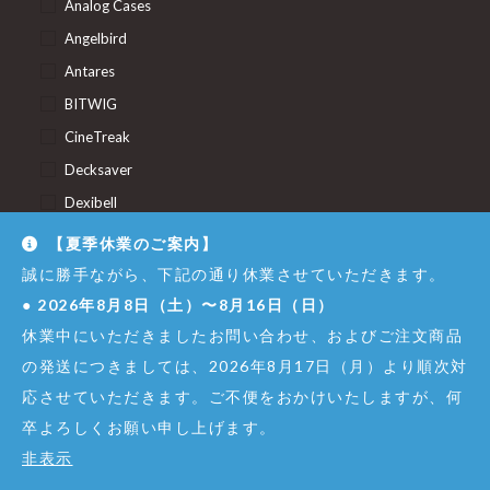
Analog Cases
Angelbird
Antares
BITWIG
CineTreak
Decksaver
Dexibell
DJ.STUDIO
【夏季休業のご案内】
ESI
誠に勝手ながら、下記の通り休業させていただきます。
Eventide
●
2026年8月8日（土）〜8月16日（日）
FabFilter
休業中にいただきましたお問い合わせ、およびご注文商品
の発送につきましては、2026年8月17日（月）より順次対
GLORiOUS
応させていただきます。ご不便をおかけいたしますが、何
Hercules
卒よろしくお願い申し上げます。
Inspired Acoustics
非表示
MicroKits