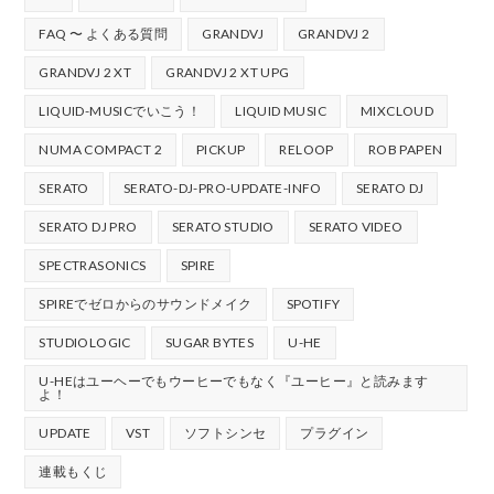
FAQ 〜 よくある質問
GRANDVJ
GRANDVJ 2
GRANDVJ 2 XT
GRANDVJ 2 XT UPG
LIQUID-MUSICでいこう！
LIQUID MUSIC
MIXCLOUD
NUMA COMPACT 2
PICKUP
RELOOP
ROB PAPEN
SERATO
SERATO-DJ-PRO-UPDATE-INFO
SERATO DJ
SERATO DJ PRO
SERATO STUDIO
SERATO VIDEO
SPECTRASONICS
SPIRE
SPIREでゼロからのサウンドメイク
SPOTIFY
STUDIOLOGIC
SUGAR BYTES
U-HE
U-HEはユーヘーでもウーヒーでもなく『ユーヒー』と読みます
よ！
UPDATE
VST
ソフトシンセ
プラグイン
連載もくじ