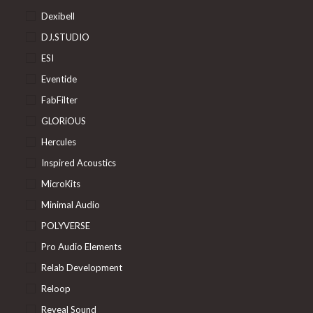
Dexibell
DJ.STUDIO
ESI
Eventide
FabFilter
GLORiOUS
Hercules
Inspired Acoustics
MicroKits
Minimal Audio
POLYVERSE
Pro Audio Elements
Relab Development
Reloop
Reveal Sound