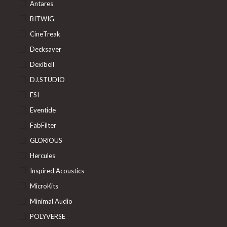
Antares
BITWIG
CineTreak
Decksaver
Dexibell
DJ.STUDIO
ESI
Eventide
FabFilter
GLORiOUS
Hercules
Inspired Acoustics
MicroKits
Minimal Audio
POLYVERSE