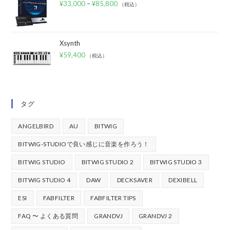
¥
33,000
–
¥
85,800
（税込）
Xsynth
¥
59,400
（税込）
タグ
ANGELBIRD
AU
BITWIG
BITWIG-STUDIOで良い感じに音楽を作ろう！
BITWIG STUDIO
BITWIG STUDIO 2
BITWIG STUDIO 3
BITWIG STUDIO 4
DAW
DECKSAVER
DEXIBELL
ESI
FABFILTER
FABFILTER TIPS
FAQ 〜 よくある質問
GRANDVJ
GRANDVJ 2