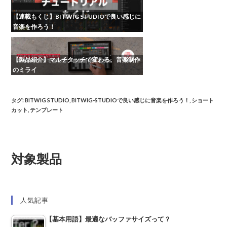
【連載もくじ】BITWIG STUDIOで良い感じに
音楽を作ろう！
【製品紹介】マルチタッチで変わる、音楽制作
のミライ
タグ
:
BITWIG STUDIO
,
BITWIG-STUDIOで良い感じに音楽を作ろう！
,
ショート
カット
,
テンプレート
対象製品
人気記事
【基本用語】最適なバッファサイズって？