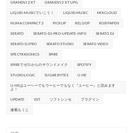
GRANDVJ 2 XT
GRANDVJ 2 XT UPG
LIQUID-MUSICでいこう！
LIQUID MUSIC
MIXCLOUD
NUMA COMPACT 2
PICKUP
RELOOP
ROB PAPEN
SERATO
SERATO-DJ-PRO-UPDATE-INFO
SERATO DJ
SERATO DJ PRO
SERATO STUDIO
SERATO VIDEO
SPECTRASONICS
SPIRE
SPIREでゼロからのサウンドメイク
SPOTIFY
STUDIOLOGIC
SUGAR BYTES
U-HE
U-HEはユーヘーでもウーヒーでもなく『ユーヒー』と読みます
よ！
UPDATE
VST
ソフトシンセ
プラグイン
連載もくじ