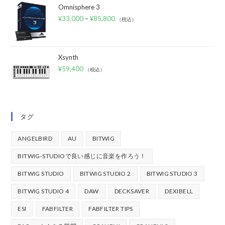
Omnisphere 3
¥
33,000
–
¥
85,800
（税込）
Xsynth
¥
59,400
（税込）
タグ
ANGELBIRD
AU
BITWIG
BITWIG-STUDIOで良い感じに音楽を作ろう！
BITWIG STUDIO
BITWIG STUDIO 2
BITWIG STUDIO 3
BITWIG STUDIO 4
DAW
DECKSAVER
DEXIBELL
ESI
FABFILTER
FABFILTER TIPS