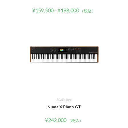
¥
159,500
–
¥
198,000
（税込）
Studiologic
Numa X Piano GT
¥
242,000
（税込）