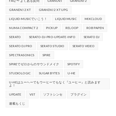
FAQ 〜 よくある質問
GRANDVJ
GRANDVJ 2
GRANDVJ 2 XT
GRANDVJ 2 XT UPG
LIQUID-MUSICでいこう！
LIQUID MUSIC
MIXCLOUD
NUMA COMPACT 2
PICKUP
RELOOP
ROB PAPEN
SERATO
SERATO-DJ-PRO-UPDATE-INFO
SERATO DJ
SERATO DJ PRO
SERATO STUDIO
SERATO VIDEO
SPECTRASONICS
SPIRE
SPIREでゼロからのサウンドメイク
SPOTIFY
STUDIOLOGIC
SUGAR BYTES
U-HE
U-HEはユーヘーでもウーヒーでもなく『ユーヒー』と読みます
よ！
UPDATE
VST
ソフトシンセ
プラグイン
連載もくじ