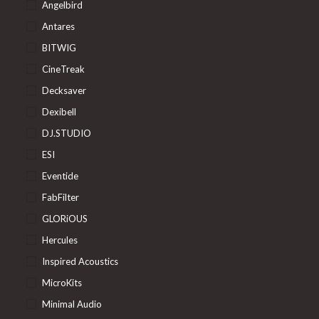
Angelbird
Antares
BITWIG
CineTreak
Decksaver
Dexibell
DJ.STUDIO
ESI
Eventide
FabFilter
GLORiOUS
Hercules
Inspired Acoustics
MicroKits
Minimal Audio