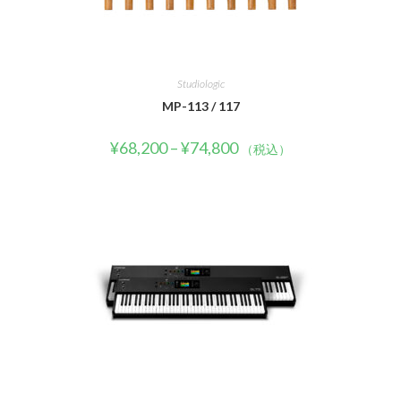
Studiologic
MP-113 / 117
¥
68,200
–
¥
74,800
（税込）