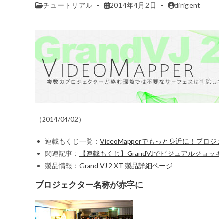
チュートリアル
2014年4月2日
dirigent
（2014/04/02）
連載もくじ一覧：
VideoMapperでもっと身近に！プ
関連記事：
【連載もくじ】GrandVJでビジュアルジョッ
製品情報：
Grand VJ 2 XT 製品詳細ページ
プロジェクター名称が赤字に