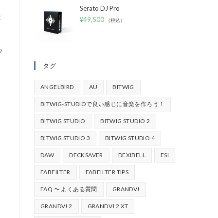
Serato DJ Pro
は
¥
49,500
（税込）
ク
タグ
ANGELBIRD
AU
BITWIG
BITWIG-STUDIOで良い感じに音楽を作ろう！
BITWIG STUDIO
BITWIG STUDIO 2
BITWIG STUDIO 3
BITWIG STUDIO 4
DAW
DECKSAVER
DEXIBELL
ESI
FABFILTER
FABFILTER TIPS
FAQ 〜 よくある質問
GRANDVJ
GRANDVJ 2
GRANDVJ 2 XT