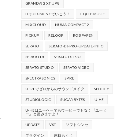
GRANDVJ 2 XT UPG
LIQUID-MUSICでいこう！
LIQUID MUSIC
MIXCLOUD
NUMA COMPACT 2
た
PICKUP
RELOOP
ROB PAPEN
SERATO
SERATO-DJ-PRO-UPDATE-INFO
SERATO DJ
SERATO DJ PRO
SERATO STUDIO
SERATO VIDEO
SPECTRASONICS
SPIRE
SPIREでゼロからのサウンドメイク
SPOTIFY
STUDIOLOGIC
SUGAR BYTES
U-HE
U-HEはユーヘーでもウーヒーでもなく『ユーヒ
ー』と読みますよ！
の
UPDATE
VST
ソフトシンセ
プラグイン
連載もくじ