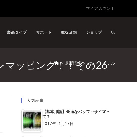
マイアカウント
製品タイプ
サポート
取扱店舗
ショップ
ョンマッピング！！その26
>
最新情報
>
チュートリアル
人気記事
【基本用語】最適なバッファサイズっ
て？
2017年11月13日