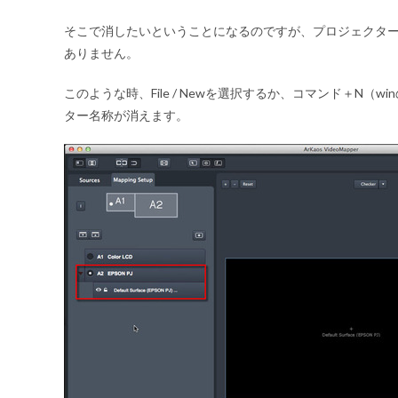
そこで消したいということになるのですが、プロジェクタ
ありません。
このような時、
File
/
New
を選択するか、
コマンド＋N（wi
ター名称が消えます。