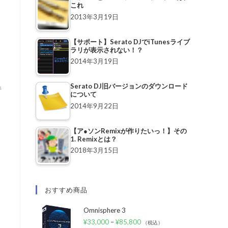
これ
2013年3月19日
【サポート】Serato DJでiTunesライブ
ラリが表示されない！？
2014年3月19日
Serato DJ旧バージョンのダウンロード
行
について
2014年9月22日
り
【ア●ソンRemixが作りたいっ！】その
1. Remixとは？
2018年3月15日
おすすめ商品
Omnisphere 3
¥
33,000
–
¥
85,800
（税込）