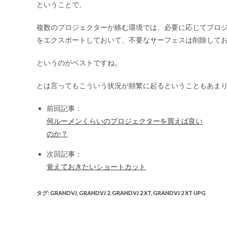
ということで、
複数のプロジェクターが絡む環境では、必要に応じてプロ
をエクスポートしておいて、不要なサーフェスは削除して
というのがベストですね。
とは言ってもこういう状況が頻繁に起るということもあまり
前回記事：
何ルーメンくらいのプロジェクターを買えば良い
のか？
次回記事：
覚えておきたいショートカット
タグ
:
GRANDVJ
,
GRANDVJ 2
,
GRANDVJ 2 XT
,
GRANDVJ 2 XT UPG