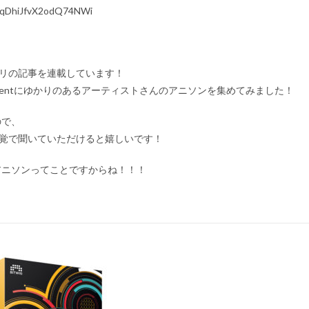
tz3qqDhiJfvX2odQ74NWi
ギリの記事を連載しています！
&Dirigentにゆかりのあるアーティストさんのアニソンを集めてみました！
ので、
て感覚で聞いていただけると嬉しいです！
えるアニソンってことですからね！！！