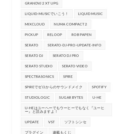
GRANDVJ 2 XT UPG
LIQUID-MUSICでいこう！
LIQUID MUSIC
MIXCLOUD
NUMA COMPACT 2
PICKUP
RELOOP
ROB PAPEN
SERATO
SERATO-DJ-PRO-UPDATE-INFO
SERATO DJ
SERATO DJ PRO
SERATO STUDIO
SERATO VIDEO
SPECTRASONICS
SPIRE
SPIREでゼロからのサウンドメイク
SPOTIFY
STUDIOLOGIC
SUGAR BYTES
U-HE
U-HEはユーヘーでもウーヒーでもなく『ユーヒ
ー』と読みますよ！
UPDATE
VST
ソフトシンセ
プラグイン
連載もくじ