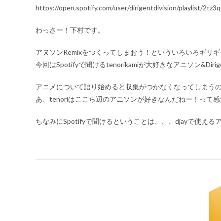
https://open.spotify.com/user/dirigentdivision/playlist/2
わっさー！下村です。
アヌソンRemixをつくってしまおう！といういろいろギリ
今回はSpotifyで聞けるtenorikamiが大好きなアニソン
アニメについて語り始めると収集がつかなくなってしまう
あ、tenoriはここら辺のアニソンが好きなんだねー！っ
ちなみにSpotifyで聞けるということは、、、djayで使