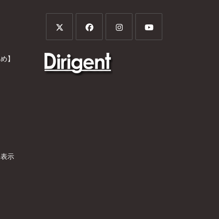
とめ】
）
く表示