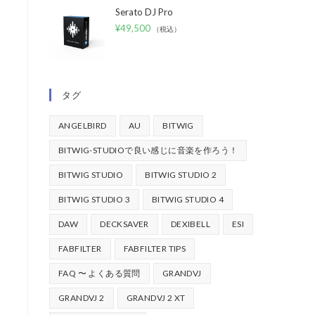
Serato DJ Pro
¥
49,500
（税込）
タグ
ANGELBIRD
AU
BITWIG
BITWIG-STUDIOで良い感じに音楽を作ろう！
BITWIG STUDIO
BITWIG STUDIO 2
BITWIG STUDIO 3
BITWIG STUDIO 4
DAW
DECKSAVER
DEXIBELL
ESI
FABFILTER
FABFILTER TIPS
FAQ 〜 よくある質問
GRANDVJ
GRANDVJ 2
GRANDVJ 2 XT