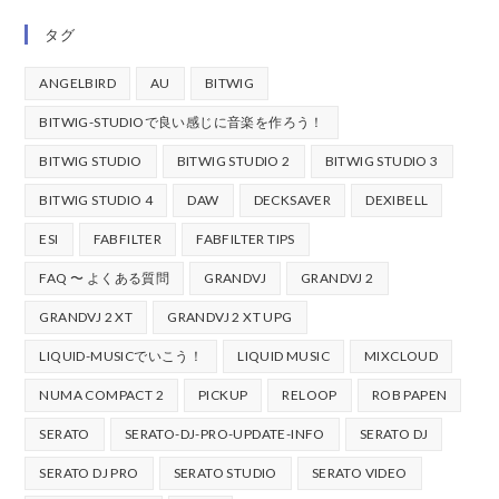
タグ
ANGELBIRD
AU
BITWIG
BITWIG-STUDIOで良い感じに音楽を作ろう！
BITWIG STUDIO
BITWIG STUDIO 2
BITWIG STUDIO 3
BITWIG STUDIO 4
DAW
DECKSAVER
DEXIBELL
ESI
FABFILTER
FABFILTER TIPS
FAQ 〜 よくある質問
GRANDVJ
GRANDVJ 2
GRANDVJ 2 XT
GRANDVJ 2 XT UPG
LIQUID-MUSICでいこう！
LIQUID MUSIC
MIXCLOUD
NUMA COMPACT 2
PICKUP
RELOOP
ROB PAPEN
SERATO
SERATO-DJ-PRO-UPDATE-INFO
SERATO DJ
SERATO DJ PRO
SERATO STUDIO
SERATO VIDEO