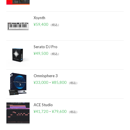
Xsynth
¥
59,400
（税込）
Serato DJ Pro
¥
49,500
（税込）
Omnisphere 3
¥
33,000
–
¥
85,800
（税込）
ACE Studio
¥
41,720
–
¥
79,600
（税込）