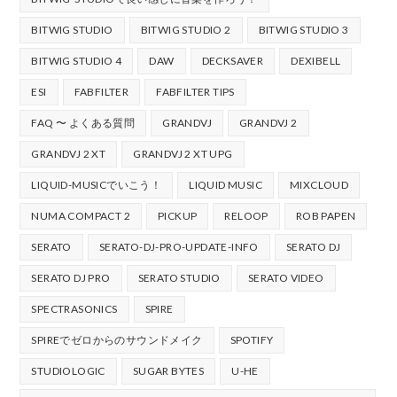
BITWIG STUDIO
BITWIG STUDIO 2
BITWIG STUDIO 3
BITWIG STUDIO 4
DAW
DECKSAVER
DEXIBELL
ESI
FABFILTER
FABFILTER TIPS
FAQ 〜 よくある質問
GRANDVJ
GRANDVJ 2
GRANDVJ 2 XT
GRANDVJ 2 XT UPG
LIQUID-MUSICでいこう！
LIQUID MUSIC
MIXCLOUD
NUMA COMPACT 2
PICKUP
RELOOP
ROB PAPEN
SERATO
SERATO-DJ-PRO-UPDATE-INFO
SERATO DJ
SERATO DJ PRO
SERATO STUDIO
SERATO VIDEO
SPECTRASONICS
SPIRE
SPIREでゼロからのサウンドメイク
SPOTIFY
STUDIOLOGIC
SUGAR BYTES
U-HE