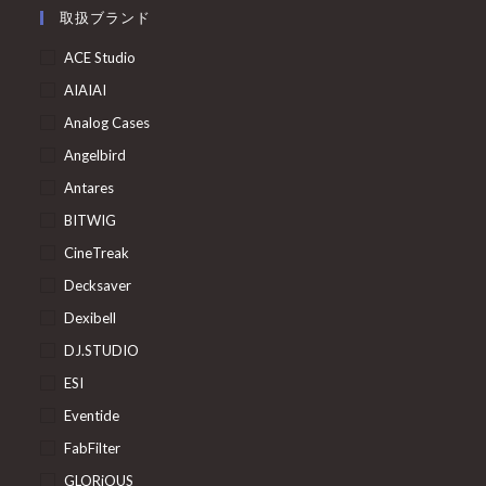
取扱ブランド
ACE Studio
AIAIAI
Analog Cases
Angelbird
Antares
BITWIG
CineTreak
Decksaver
Dexibell
DJ.STUDIO
ESI
Eventide
FabFilter
GLORiOUS