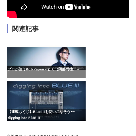
関連記事
プロが使うRob Papen – とく（阿部尚徳） –
【連載もくじ】Blue IIIを使いこなそう 〜
digging into Blue III
タグ
:
BLUE III
,
ROB PAPEN
,
SUMMER SALE 2025