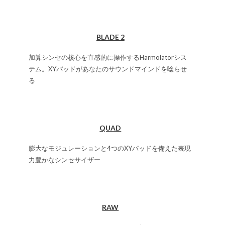
BLADE 2
加算シンセの核心を直感的に操作するHarmolatorシス
テム。XYパッドがあなたのサウンドマインドを唸らせ
る
QUAD
膨大なモジュレーションと4つのXYパッドを備えた表現
力豊かなシンセサイザー
RAW