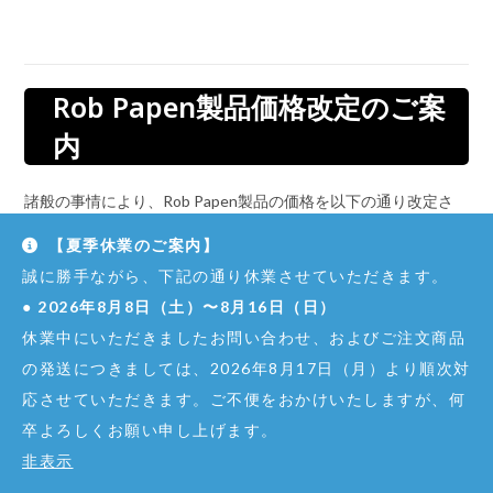
Rob Papen製品価格改定のご案
内
諸般の事情により、Rob Papen製品の価格を以下の通り改定さ
せていただくこととなりました。
【夏季休業のご案内】
誠に勝手ながら、下記の通り休業させていただきます。
対象製品：Rob Papenブランド全製品
改定日：2024年1月10日（水）
●
2026年8月8日（土）〜8月16日（日）
改定価格：下記一覧の通り
休業中にいただきましたお問い合わせ、およびご注文商品
の発送につきましては、2026年8月17日（月）より順次対
※ JANコードに変更はございません。
応させていただきます。ご不便をおかけいたしますが、何
卒よろしくお願い申し上げます。
製品名
旧価格（税
新価格（税
非表示
込）
込）