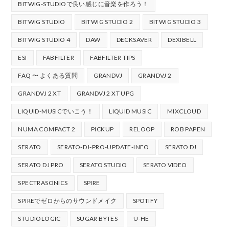
BITWIG-STUDIOで良い感じに音楽を作ろう！
BITWIG STUDIO
BITWIG STUDIO 2
BITWIG STUDIO 3
BITWIG STUDIO 4
DAW
DECKSAVER
DEXIBELL
ESI
FABFILTER
FABFILTER TIPS
FAQ 〜 よくある質問
GRANDVJ
GRANDVJ 2
GRANDVJ 2 XT
GRANDVJ 2 XT UPG
LIQUID-MUSICでいこう！
LIQUID MUSIC
MIXCLOUD
NUMA COMPACT 2
PICKUP
RELOOP
ROB PAPEN
SERATO
SERATO-DJ-PRO-UPDATE-INFO
SERATO DJ
SERATO DJ PRO
SERATO STUDIO
SERATO VIDEO
SPECTRASONICS
SPIRE
SPIREでゼロからのサウンドメイク
SPOTIFY
STUDIOLOGIC
SUGAR BYTES
U-HE