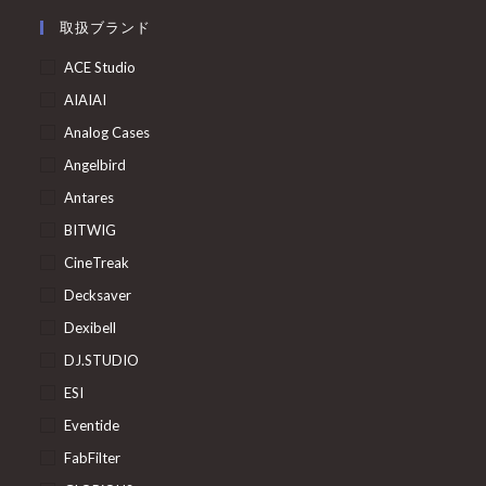
取扱ブランド
ACE Studio
AIAIAI
Analog Cases
Angelbird
Antares
BITWIG
CineTreak
Decksaver
Dexibell
DJ.STUDIO
ESI
Eventide
FabFilter