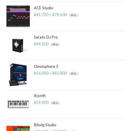
ACE Studio
¥
41,720
–
¥
79,600
（税込）
Serato DJ Pro
¥
49,500
（税込）
Omnisphere 3
¥
33,000
–
¥
85,800
（税込）
Xsynth
¥
59,400
（税込）
Bitwig Studio