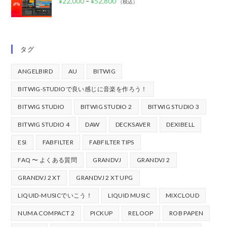
¥
22,000
–
¥
52,800
（税込）
タグ
ANGELBIRD
AU
BITWIG
BITWIG-STUDIOで良い感じに音楽を作ろう！
BITWIG STUDIO
BITWIG STUDIO 2
BITWIG STUDIO 3
BITWIG STUDIO 4
DAW
DECKSAVER
DEXIBELL
ESI
FABFILTER
FABFILTER TIPS
FAQ 〜 よくある質問
GRANDVJ
GRANDVJ 2
GRANDVJ 2 XT
GRANDVJ 2 XT UPG
LIQUID-MUSICでいこう！
LIQUID MUSIC
MIXCLOUD
NUMA COMPACT 2
PICKUP
RELOOP
ROB PAPEN