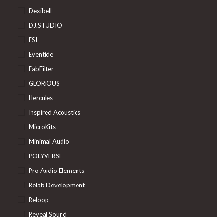
Dexibell
DJ.STUDIO
ESI
Eventide
FabFilter
GLORiOUS
Hercules
Inspired Acoustics
MicroKits
Minimal Audio
POLYVERSE
Pro Audio Elements
Relab Development
Reloop
Reveal Sound