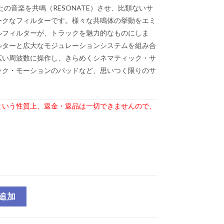
なたの音楽を共鳴（RESONATE）させ、比類ないサ
ークなフィルターです。様々な共鳴体の挙動をエミ
ルフィルターが、トラックを魅力的なものにしま
ルターと広大なモジュレーションシステムを組み合
広い周波数に操作し、きらめくシネマティック・サ
ック・モーションのパッドなど、思いつく限りのサ
という性質上、
返金・返品は一切できませんので、
追加