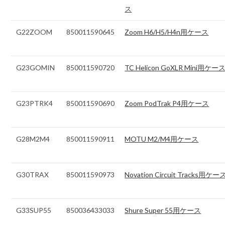
ス
G22ZOOM
850011590645
Zoom H6/H5/H4n用ケース
G23GOMIN
850011590720
TC Helicon GoXLR Mini用ケー
G23PTRK4
850011590690
Zoom PodTrak P4用ケース
G28M2M4
850011590911
MOTU M2/M4用ケース
G30TRAX
850011590973
Novation Circuit Tracks用ケー
G33SUP55
850036433033
Shure Super 55用ケース