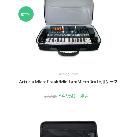
セール
Analog Cases
Arturia MicroFreak/MiniLab/MicroBrute用ケース
¥
4,950
¥
9,600
（税込）