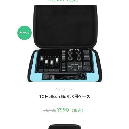
セール
Analog Cases
TC Helicon GoXLR用ケース
¥
990
¥
8,900
（税込）