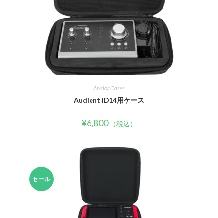
Analog Cases
Audient iD14用ケース
¥
6,800
（税込）
セール