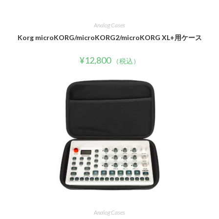
Analog Cases
Korg microKORG/microKORG2/microKORG XL+用ケース
¥
12,800
（税込）
Analog Cases