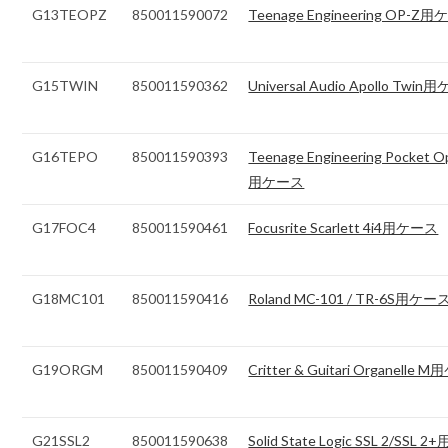
G13TEOPZ
850011590072
Teenage Engineering OP-Z
G15TWIN
850011590362
Universal Audio Apollo Twi
G16TEPO
850011590393
Teenage Engineering Pocket O
用ケース
G17FOC4
850011590461
Focusrite Scarlett 4i4用ケース
G18MC101
850011590416
Roland MC-101 / TR-6S用ケー
G19ORGM
850011590409
Critter & Guitari Organelle
G21SSL2
850011590638
Solid State Logic SSL 2/SSL 