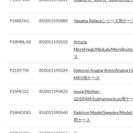
P16REFAC
850011590089
Yamaha Refaceシリーズ用ケー
P18MNLAB
850011590102
Arturia
MicroFreak/MiniLab/MicroBr
ス
P21RYTM
850011590324
Elektron Analog Rytm/Analog F
MKII用ケース
P25MO32
850011590423
moog Mother-
32/DFAM/Subharmonicon用
P26MODEL
850011590560
Elektron Model:Samples/Model
用ケース