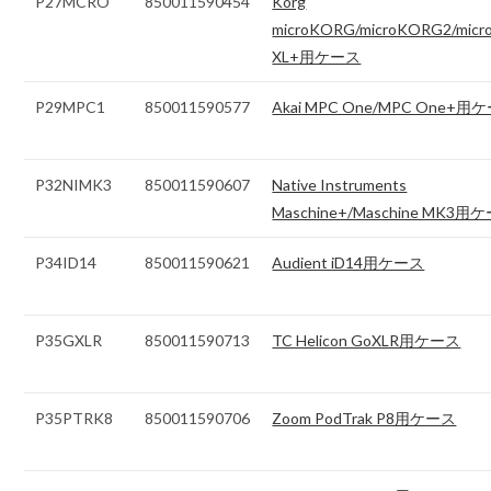
P27MCRO
850011590454
Korg
microKORG/microKORG2/mic
XL+用ケース
P29MPC1
850011590577
Akai MPC One/MPC One+用
P32NIMK3
850011590607
Native Instruments
Maschine+/Maschine MK3用
P34ID14
850011590621
Audient iD14用ケース
P35GXLR
850011590713
TC Helicon GoXLR用ケース
P35PTRK8
850011590706
Zoom PodTrak P8用ケース