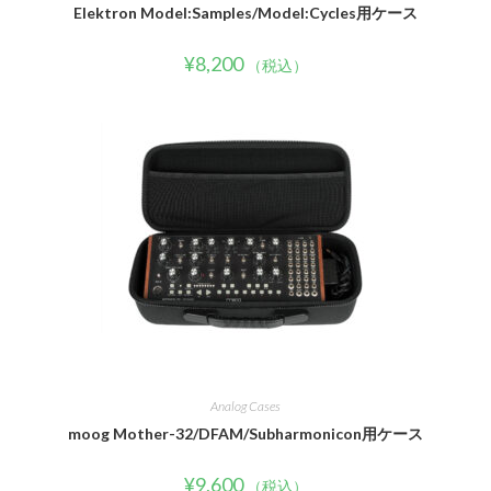
Elektron Model:Samples/Model:Cycles用ケース
¥
8,200
（税込）
Analog Cases
moog Mother-32/DFAM/Subharmonicon用ケース
¥
9,600
（税込）