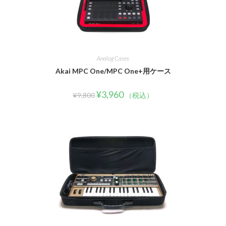
Analog Cases
Akai MPC One/MPC One+用ケース
¥
3,960
¥
9,800
（税込）