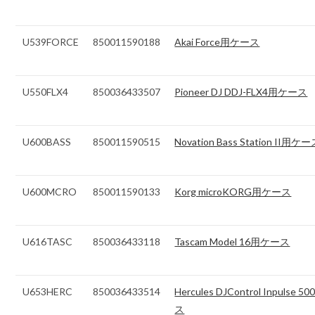
U539FORCE
850011590188
Akai Force用ケース
U550FLX4
850036433507
Pioneer DJ DDJ-FLX4用ケース
U600BASS
850011590515
Novation Bass Station II用ケ
U600MCRO
850011590133
Korg microKORG用ケース
U616TASC
850036433118
Tascam Model 16用ケース
U653HERC
850036433514
Hercules DJControl Inpulse 
ス