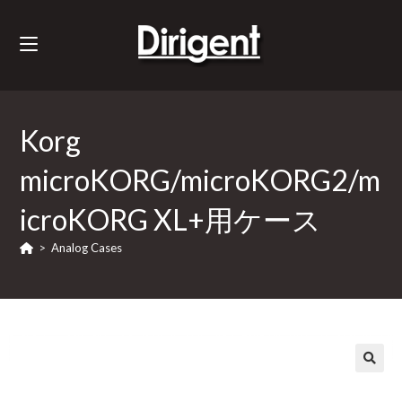
Korg
microKORG/microKORG2/m
icroKORG XL+用ケース
>
Analog Cases