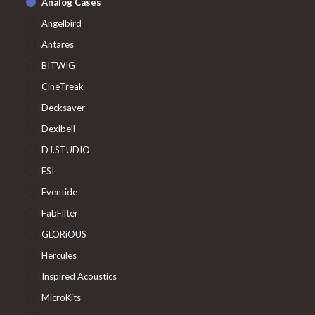
Analog Cases
Angelbird
Antares
BITWIG
CineTreak
Decksaver
Dexibell
DJ.STUDIO
ESI
Eventide
FabFilter
GLORiOUS
Hercules
Inspired Acoustics
MicroKits