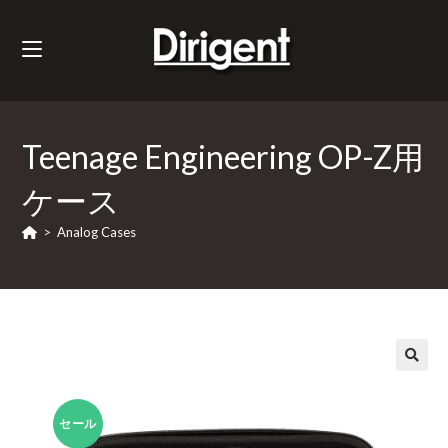
Teenage Engineering OP-Z用
ケース
>
Analog Cases
セール