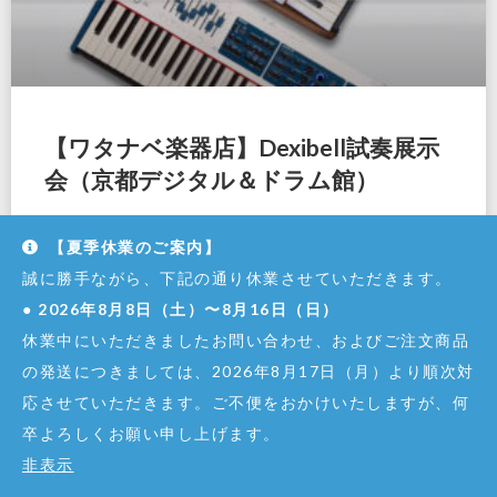
【ワタナベ楽器店】Dexibell試奏展示
会（京都デジタル＆ドラム館）
Dexibell試奏展示会、7月17日（土）よりワタナベ楽器店京
【夏季休業のご案内】
都デジタル＆ドラム館にて開催！
誠に勝手ながら、下記の通り休業させていただきます。
●
2026年8月8日（土）〜8月16日（日）
休業中にいただきましたお問い合わせ、およびご注文商品
の発送につきましては、2026年8月17日（月）より順次対
イベント
応させていただきます。ご不便をおかけいたしますが、何
卒よろしくお願い申し上げます。
非表示