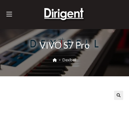
VIVO S7 Pro
>
Dexibell