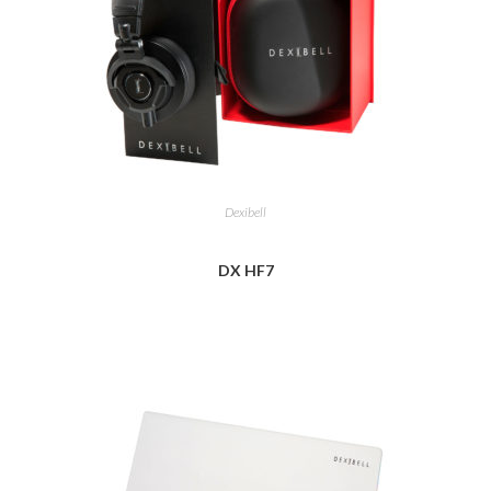
Dexibell
DX HF7