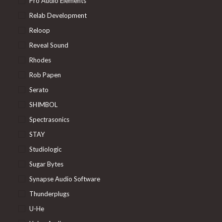
Pro Audio Elements
Relab Development
Reloop
Reveal Sound
Rhodes
Rob Papen
Serato
SHIMBOL
Spectrasonics
STAY
Studiologic
Sugar Bytes
Synapse Audio Software
Thunderplugs
U-He