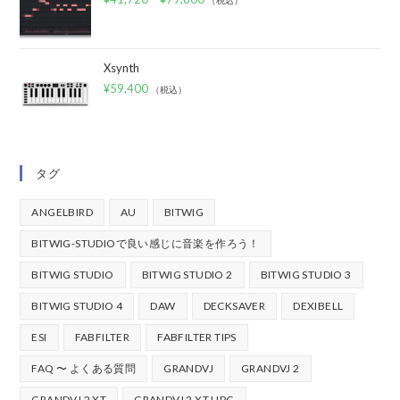
Xsynth
¥
59,400
（税込）
タグ
ANGELBIRD
AU
BITWIG
BITWIG-STUDIOで良い感じに音楽を作ろう！
BITWIG STUDIO
BITWIG STUDIO 2
BITWIG STUDIO 3
BITWIG STUDIO 4
DAW
DECKSAVER
DEXIBELL
ESI
FABFILTER
FABFILTER TIPS
FAQ 〜 よくある質問
GRANDVJ
GRANDVJ 2
GRANDVJ 2 XT
GRANDVJ 2 XT UPG