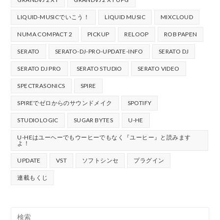
LIQUID-MUSICでいこう！
LIQUID MUSIC
MIXCLOUD
NUMA COMPACT 2
PICKUP
RELOOP
ROB PAPEN
SERATO
SERATO-DJ-PRO-UPDATE-INFO
SERATO DJ
SERATO DJ PRO
SERATO STUDIO
SERATO VIDEO
SPECTRASONICS
SPIRE
SPIREでゼロからのサウンドメイク
SPOTIFY
STUDIOLOGIC
SUGAR BYTES
U-HE
U-HEはユーヘーでもウーヒーでもなく『ユーヒー』と読みます
よ！
UPDATE
VST
ソフトシンセ
プラグイン
連載もくじ