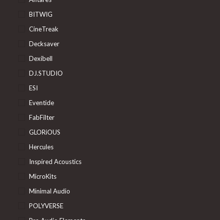
BITWIG
CineTreak
Decksaver
Dexibell
DJ.STUDIO
ESI
Eventide
FabFilter
GLORiOUS
Hercules
Inspired Acoustics
MicroKits
Minimal Audio
POLYVERSE