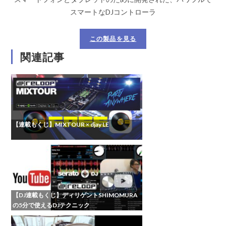
スマートなDJコントローラ
この製品を見る
関連記事
【連載もくじ】MIXTOUR × djay LE
【DJ連載もくじ】ディリゲントSHIMOMURA
の5分で使えるDJテクニック