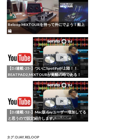
Reloop MIXTOURを持って外にでよう！船上
編
【DJ連載-25-】ついにSpotifyが上陸！！
BEATPAD2,MIXTOURが覚醒の時である！
【DJ連載-52-】Mac版djayユーザー増加してる
と思うので設定紹介します。
タグ
:
DJAY
,
RELOOP