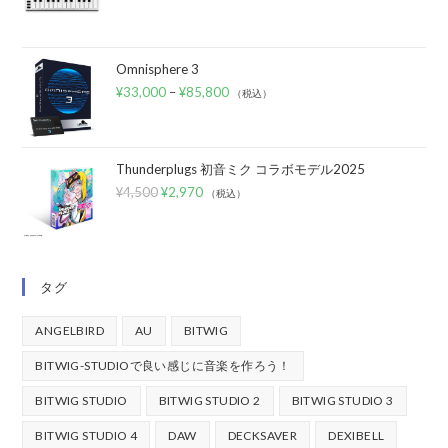
Omnisphere 3
¥
33,000
–
¥
85,800
（税込）
Thunderplugs 初音ミク コラボモデル2025
¥
4,500
¥
2,970
（税込）
タグ
ANGELBIRD
AU
BITWIG
BITWIG-STUDIOで良い感じに音楽を作ろう！
BITWIG STUDIO
BITWIG STUDIO 2
BITWIG STUDIO 3
BITWIG STUDIO 4
DAW
DECKSAVER
DEXIBELL