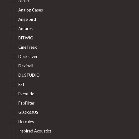
AIAIAI
Analog Cases
Angelbird
Antares
BITWIG
CineTreak
Decksaver
Dexibell
DJ.STUDIO
ESI
Eventide
FabFilter
GLORiOUS
Hercules
Inspired Acoustics