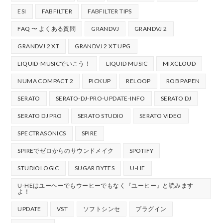
ESI
FABFILTER
FABFILTER TIPS
FAQ 〜 よくある質問
GRANDVJ
GRANDVJ 2
GRANDVJ 2 XT
GRANDVJ 2 XT UPG
LIQUID-MUSICでいこう！
LIQUID MUSIC
MIXCLOUD
NUMA COMPACT 2
PICKUP
RELOOP
ROB PAPEN
SERATO
SERATO-DJ-PRO-UPDATE-INFO
SERATO DJ
SERATO DJ PRO
SERATO STUDIO
SERATO VIDEO
SPECTRASONICS
SPIRE
SPIREでゼロからのサウンドメイク
SPOTIFY
STUDIOLOGIC
SUGAR BYTES
U-HE
U-HEはユーヘーでもウーヒーでもなく『ユーヒー』と読みます
よ！
UPDATE
VST
ソフトシンセ
プラグイン