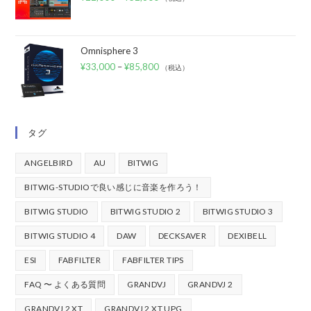
Omnisphere 3
¥
33,000
–
¥
85,800
（税込）
タグ
ANGELBIRD
AU
BITWIG
BITWIG-STUDIOで良い感じに音楽を作ろう！
BITWIG STUDIO
BITWIG STUDIO 2
BITWIG STUDIO 3
BITWIG STUDIO 4
DAW
DECKSAVER
DEXIBELL
ESI
FABFILTER
FABFILTER TIPS
FAQ 〜 よくある質問
GRANDVJ
GRANDVJ 2
GRANDVJ 2 XT
GRANDVJ 2 XT UPG