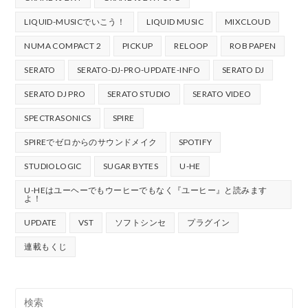
LIQUID-MUSICでいこう！
LIQUID MUSIC
MIXCLOUD
NUMA COMPACT 2
PICKUP
RELOOP
ROB PAPEN
SERATO
SERATO-DJ-PRO-UPDATE-INFO
SERATO DJ
SERATO DJ PRO
SERATO STUDIO
SERATO VIDEO
SPECTRASONICS
SPIRE
SPIREでゼロからのサウンドメイク
SPOTIFY
STUDIOLOGIC
SUGAR BYTES
U-HE
U-HEはユーヘーでもウーヒーでもなく『ユーヒー』と読みます
よ！
UPDATE
VST
ソフトシンセ
プラグイン
連載もくじ