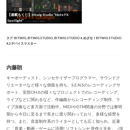
【連載もくじ】Bitwig Studio “Note FX
Spotlight”
タグ
:
BITWIG
,
BITWIG STUDIO
,
BITWIG STUDIO 4
,
めざせ！BITWIG STUDIO
4.2 デバイスマスター
内藤朗
キーボーディスト、シンセサイザープログラマー、サウンドク
リエーターなど様々な側面を持ち、S.E.N.Sのレコーディングサ
ポート、安部OHJIの様々なプロジェクトでのレコーディング、
ライブなどに関わるなど、作編曲からレコーディング制作、ラ
イブ演奏など多方面で活動中。MIDIやDTM関連の分野では黎明
期から今日に至るまで長きに渡り関わっており、多様な経歴を
持つ。また、音楽制作系のライターとしても広く知られ、近著
に「
音楽・動画・ゲームに活用! ソフトシンセ 音作り大全
」（技