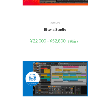
BITWIG
Bitwig Studio
¥
22,000
–
¥
52,800
（税込）