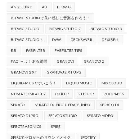
ANGELBIRD
AU
BITWIG
BITWIG-STUDIOで良い感じに音楽を作ろう！
BITWIG STUDIO
BITWIG STUDIO 2
BITWIG STUDIO 3
BITWIG STUDIO 4
DAW
DECKSAVER
DEXIBELL
ESI
FABFILTER
FABFILTER TIPS
FAQ 〜 よくある質問
GRANDVJ
GRANDVJ 2
GRANDVJ 2 XT
GRANDVJ 2 XT UPG
LIQUID-MUSICでいこう！
LIQUID MUSIC
MIXCLOUD
NUMA COMPACT 2
PICKUP
RELOOP
ROB PAPEN
SERATO
SERATO-DJ-PRO-UPDATE-INFO
SERATO DJ
SERATO DJ PRO
SERATO STUDIO
SERATO VIDEO
SPECTRASONICS
SPIRE
SPIREでゼロからのサウンドメイク
SPOTIFY