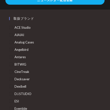
ニュースレター配信登録
取扱ブランド
ACE Studio
AIAIAI
Analog Cases
Angelbird
Antares
BITWIG
CineTreak
Decksaver
Dexibell
DJ.STUDIO
ESI
Eventide