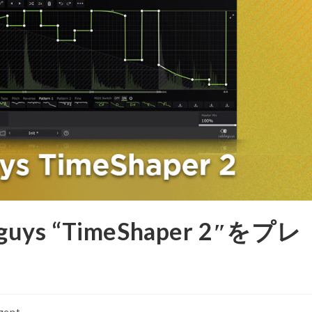
eguys “TimeShaper 2″をプレ
igent