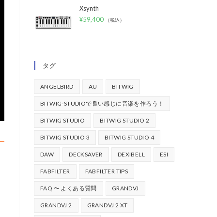
Xsynth
¥
59,400
（税込）
タグ
ANGELBIRD
AU
BITWIG
BITWIG-STUDIOで良い感じに音楽を作ろう！
BITWIG STUDIO
BITWIG STUDIO 2
BITWIG STUDIO 3
BITWIG STUDIO 4
DAW
DECKSAVER
DEXIBELL
ESI
FABFILTER
FABFILTER TIPS
FAQ 〜 よくある質問
GRANDVJ
GRANDVJ 2
GRANDVJ 2 XT