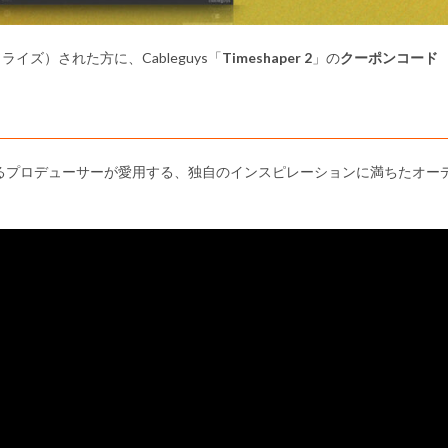
ソライズ）された方に、Cableguys「
Timeshaper 2
」の
クーポンコード
たるプロデューサーが愛用する、独自のインスピレーションに満ちたオー