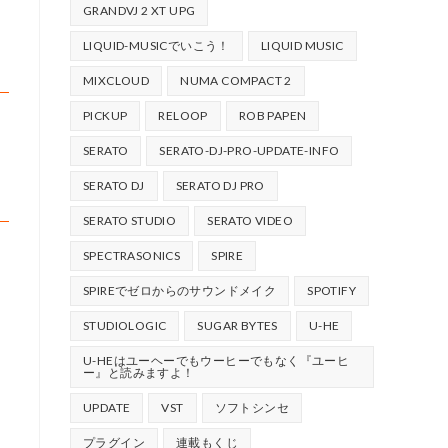
GRANDVJ 2 XT UPG
LIQUID-MUSICでいこう！
LIQUID MUSIC
MIXCLOUD
NUMA COMPACT 2
PICKUP
RELOOP
ROB PAPEN
SERATO
SERATO-DJ-PRO-UPDATE-INFO
SERATO DJ
SERATO DJ PRO
SERATO STUDIO
SERATO VIDEO
SPECTRASONICS
SPIRE
SPIREでゼロからのサウンドメイク
SPOTIFY
STUDIOLOGIC
SUGAR BYTES
U-HE
U-HEはユーヘーでもウーヒーでもなく『ユーヒ
ー』と読みますよ！
UPDATE
VST
ソフトシンセ
プラグイン
連載もくじ